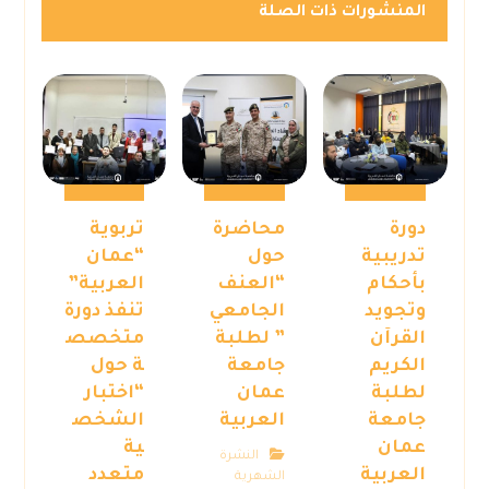
المنشورات ذات الصلة
دورة
محاضرة
تربوية
تدريبية
حول
“عمان
بأحكام
“العنف
العربية”
وتجويد
الجامعي
تنفذ دورة
القرآن
” لطلبة
متخصص
الكريم
جامعة
ة حول
لطلبة
عمان
“اختبار
جامعة
العربية
الشخص
عمان
ية
النشرة
العربية
متعدد
الشهرية