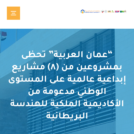
“عمان العربية” تحظى
بمشروعين من (٨) مشاريع
إبداعية عالمية على المستوى
الوطني مدعومة من
الأكاديمية الملكية للهندسة
البريطانية