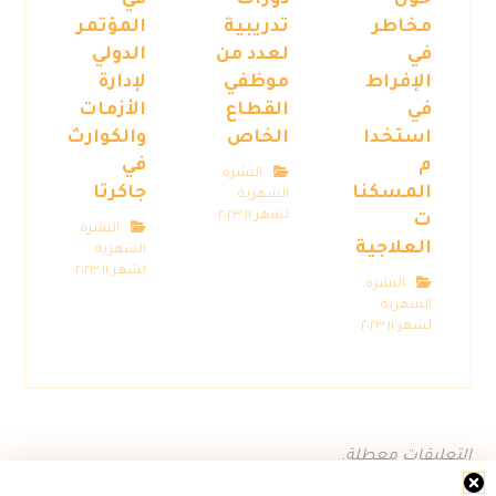
حول
دورات
في
مخاطر
تدريبية
المؤتمر
في
لعدد من
الدولي
الإفراط
موظفي
لإدارة
في
القطاع
الأزمات
استخدا
الخاص
والكوارث
م
في
النشرة
المسكنا
جاكرتا
الشهرية
لشهر ١١ ٢٠٢٣
ت
النشرة
العلاجية
الشهرية
لشهر ١١ ٢٠٢٣
النشرة
الشهرية
لشهر ١١ ٢٠٢٣
التعليقات معطلة.