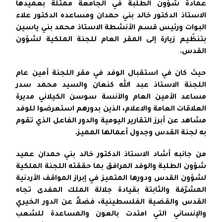
عمادة شؤون الطلبة في الجامعة ممثلة بعميدها
الاستاذ الدكتور خالد بني حمدان ومساعده الدكتور علاء
البوات ورئيس قسم الأنشطة الاستاذ محمد بني ياسين
بتنظَيم زيارة إلى المقر العام للجنة الملكية لشؤون
القدس.
حيث كان في استقبال الوفد في مقر اللجنة أمين عام
اللجنة الاستاذ عبد الله كنعان والسيد محمد سدر
مساعد الأمين العام والآنسة سوسن الكيلاني مديرة
العلاقات العامة والاعلام، الذين بدورهم استعرضوا للوفد
مشاهد عن أبرز التقارير اليومية والدور الفاعل الذي تقوم
به لجنة القدس وجدول أعمالها المميز.
من جانبه أشاد الاستاذ الدكتور خالد بني حمدان عميد
شؤون الطلبة والوفد المرافق بما حققته اللجنة الملكية
لشؤون القدس ودورها المتميز في إبراز المواقف الأردنية
المشرّفة والثابتة بقيادة جلالة الملك المفدى تجاه
القدس والقضية الفلسطينية، فضلاً عن الدور الخيري
والإنساني التي امتدت بالعون والمساعدة للشعب