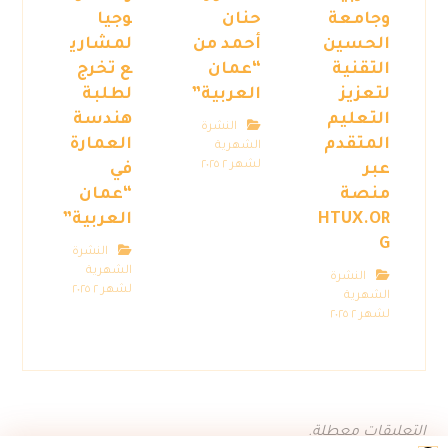
وجامعة
حنان
وجيا
الحسين
أحمد من
لمشاري
التقنية
“عمان
ع تخرج
لتعزيز
العربية”
لطلبة
التعليم
هندسة
النشرة
المتقدم
العمارة
الشهرية
لشهر ٢ ٢٠٢٥
عبر
في
منصة
“عمان
HTUX.OR
العربية”
G
النشرة
الشهرية
النشرة
لشهر ٢ ٢٠٢٥
الشهرية
لشهر ٢ ٢٠٢٥
التعليقات معطلة.