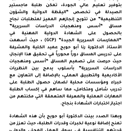
بتوفير تعليم عالي الجودة، تمكن طلبة ماجستير
الصيدلة في تخصص “اليقظة الدوائية والشؤون
التنظيمية” من تتويج إنجازهم المميز لمتطلبات نجاح
مساق “أسس ومنهجيات الدراسات السريرية”
بالحصول على الشهادة الدولية المهنية في
“الممارسات السريرية الجيدة” (GCP) ، حيث أسهمت
الأستاذ الدكتورة رنا أبو حويج عميد الكلية والمشرفة
على تدريس المساق دوراً محورياً في تحقيق هذا الإنجاز،
حيث حرصت على تصميم المساق “أسس ومنهجيات
الدراسات السريرية” بأسلوب يدمج بين النظريات
الأكاديمية والتطبيق العملي، بالإضافة إلى التعاون مع
خبراء ومؤسسات محلية لضمان حصول الطلبة على
تدريب شامل ومتكامل، مما ساهم في إكساب الطلبة
المهارات العملية والمعرفة المتعمقة التي مكنتهم من
اجتياز اختبارات الشهادة بنجاح.
وبهذا الصدد بينت الدكتورة أبو حويج بأن هذه الشهادة
تمنح إضافة نوعية لخبرات وقدرات الطلبة، حيث تعزز من
قدرتهم التنافسية في سوق العمل المحلي والدولي،