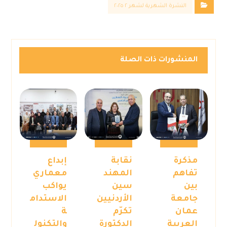
النشرة الشهرية لشهر ٢ ٢٠٢٥
المنشورات ذات الصلة
مذكرة
نقابة
إبداع
تفاهم
المهند
معماري
بين
سين
يواكب
جامعة
الأردنيين
الاستدام
عمان
تكرّم
ة
العربية
الدكتورة
والتكنول