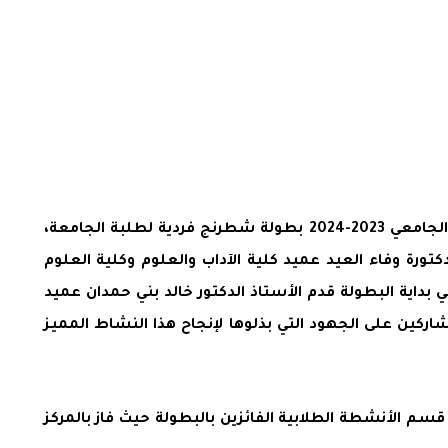
برعاية الأستاذ الدكتور محمد الوديان رئيس جامعة عمان العربية نظمت عمادة شؤون الطلبة وضمن خطة أنشطتها للعام الجامعي 2023-2024 بطولة شطرنج فردية لطلبة الجامعة،
تورة وفاء العيد عميد كلية الآداب والعلوم وكلية العلوم
 بداية البطولة قدم الأستاذ الدكتور خالد بني حمدان عميد
اركين على الجهود التي بذلوها لإنجاح هذا النشاط المميز
ني ياسين/ رئيس قسم الأنشطة الطلابية الفائزين بالبطولة حيث فاز بالمركز