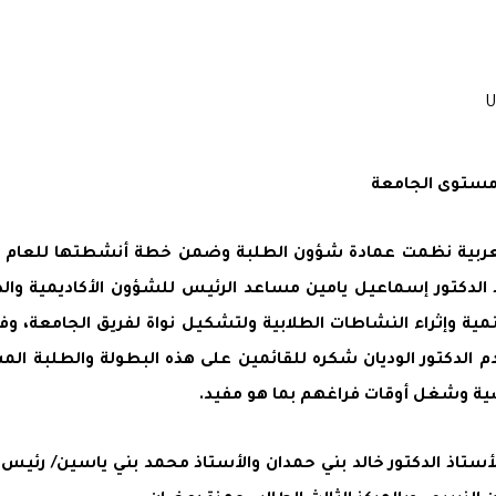
مستوى الجامعة
الدكتور إسماعيل يامين مساعد الرئيس للشؤون الأكاديمية والدك
ية وإثراء النشاطات الطلابية ولتشكيل نواة لفريق الجامعة، وفي
 الدكتور الوديان شكره للقائمين على هذه البطولة والطلبة المش
ية وشغل أوقات فراغهم بما هو مفيد.
رك بها (14) طالباً وطالبة توج الأستاذ الدكتور خالد بني حمدان والأستاذ محمد ب