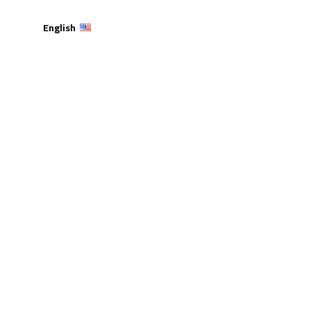
English
نج على مستوى الجامعة