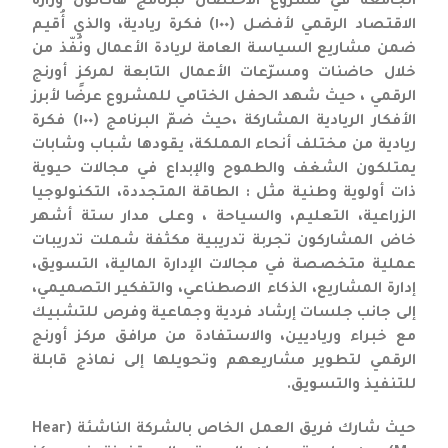
الجامعة في مشروع الاحتضان لبرنامج هاكاثون وزارة
الاقتصاد الرقمي لأفضل (١٠٠) فكرة ريادية، والذي أُقيم
ضمن مشاريع السياسة العامة لريادة الأعمال ونُفّذ من
خلال حاضنات ومسرّعات الأعمال التابعة لمركز أورنج
الرقمي ، حيث شهد الحفل الختامي للمشروع عرضًا لأبرز
الأفكار الريادية المشاركة ،حيث ضمّ البرنامج (١٠٠) فكرة
ريادية من مختلف أنحاء المملكة، يقودها شباب وشابات
يمتلكون الشغف والطموح والإبداع في مجالات حيوية
ذات أولوية وطنية مثل : الطاقة المتجددة، التكنولوجيا
الزراعية، التعليم، والسياحة ، وعلى مدار ستة أشهر
خاض المشاركون تجربة تدريبية مكثفة شملت تدريبات
عملية متخصصة في مجالات الإدارة المالية، التسويق،
إدارة المشاريع، الذكاء الاصطناعي، والتفكير التصميمي،
إلى جانب جلسات إرشاد فردية وجماعية وفرص للتشبيك
مع خبراء ورياديين، والاستفادة من مرافق مركز أورنج
الرقمي لتطوير مشاريعهم وتحويلها إلى نماذج قابلة
للتنفيذ والتسويق.
حيث شارك فريق العمل الخاص بالشركة الناشئة (Hear