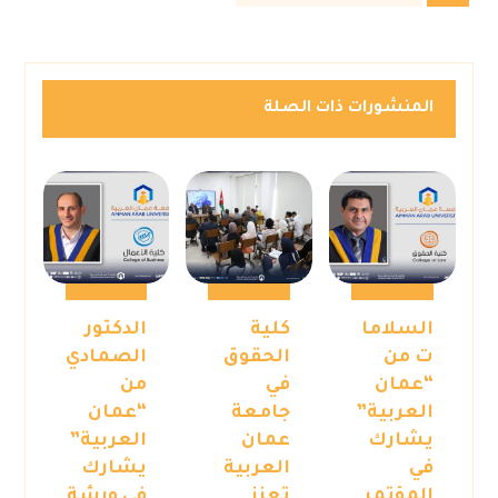
المنشورات ذات الصلة
السلاما
كلية
الدكتور
ت من
الحقوق
الصمادي
“عمان
في
من
العربية”
جامعة
“عمان
يشارك
عمان
العربية”
في
العربية
يشارك
المؤتمر
تعزز
في ورشة