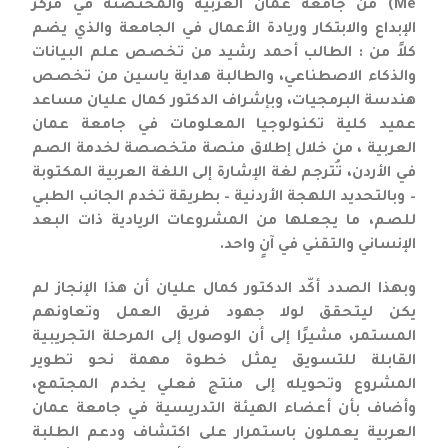
Me) من جامعة عمان العربية والمحتضنة في مركز
الإبداع والابتكار وريادة الأعمال في الجامعة والذي يضم
كلاً من : الطالب أحمد رشيد من تخصص علم البيانات
والذكاء الاصطناعي، والطالبة هداية ياسين من تخصص
هندسة البرمجيات، وبإشراف الدكتور كمال عليان مساعد
عميد كلية تكنولوجيا المعلومات في جامعة عمان
العربية ، من خلال إطلاق منصة متخصصة لخدمة الصم
في الأردن، تُترجم لغة الإشارة إلى اللغة العربية المكتوبة
– وبالتحديد اللهجة الأردنية – بطريقة تخدم الجانب الطبي
للصم، ما يجعلها من المشروعات الريادية ذات البعد
الإنساني والتقني في آنٍ واحد.
وبهذا الصدد أكّد الدكتور كمال عليان أن هذا الإنجاز لم
يكن ليتحقق لولا جهود فريق العمل وتعاونهم
المستمر، مشيرًا إلى أن الوصول إلى المرحلة التجريبية
القابلة للتسويق يمثل خطوة مهمة نحو تطوير
المشروع وتحويله إلى منتج فعلي يخدم المجتمع،
وأضاف بأن أعضاء الهيئة التدريسية في جامعة عمان
العربية يعملون باستمرار على اكتشاف ودعم الطلبة