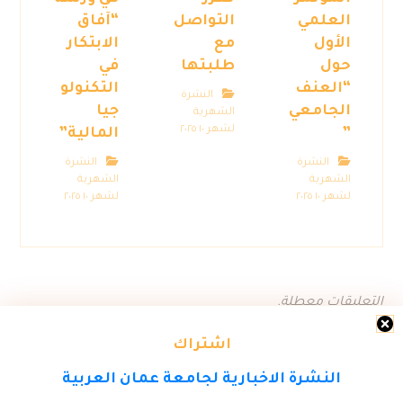
العلمي
التواصل
“آفاق
الأول
مع
الابتكار
حول
طلبتها
في
“العنف
التكنولو
النشرة
الجامعي
جيا
الشهرية
لشهر ١٠ ٢٠٢٥
”
المالية”
النشرة
النشرة
الشهرية
الشهرية
لشهر ١٠ ٢٠٢٥
لشهر ١٠ ٢٠٢٥
التعليقات معطلة.
اشتراك
النشرة الاخبارية لجامعة عمان العربية