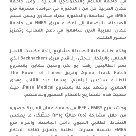
في جامعة العلوم والتكنولوجيا الأردنية ، ومن جامعة
عمان العربية كلّ من : الدكتورة مي حوامدة مشرفة فرع
EMBS في الجامعة، والدكتورة إسراء ملكاوي رئيس قسم
الصيدلة، بالإضافة إلى أعضاء فريق EMBS في جامعة
عمان العربية الذين ساهموا في دعم الفعالية وتعزيز
حضور الطلبة.
وقدّم طلبة كلية الصيدلة مشاريع رائدة عكست التميز
العلمي والابتكار البحثي، إذ قدم فريق Backhackers الذي
ضم الطالبتين رهف أبو بكر، وحنين عمايرة بمشروع
Spino Track Patch، وفريق The Power of Three
للطلبة سندس إبراهيم، وسما عبد القادر، وهدى
العمري، وشهد عبدالله بمشروع Pulse Medical، حيث
حظيت هذه المشاريع باهتمام الحضور وتفاعلهم.
وجسّد فرع IEEE – EMBS في جامعة عمان العربية حضوره
من خلال مشاركة (٤٥) طالبًا و(١٣) منظّمًا، ما يعكس
النشاط الطلابي الحيوي داخل الجامعة، والتزام فرع
EMBS بتنمية مهارات الطلبة وتعزيز ثقافة الابتكار