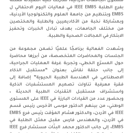
مستوى الجامعات الأردنية، شاركت كلية الصيدلة ممثلةً
بفرع الطلبة IEEE EMBS في فعاليات اليوم الاحتفالي ل
EMBS وبتنظيم من جامعة العلوم والتكنولوجيا الأردنية،
وبمشاركة نخبة من الأكاديميين والطلبة والمختصين
من مختلف الجامعات، بهدف تبادل الخبرات وتحفيز
الابتكار في المجالات الصحية والطبية.
وشهدت الفعالية برنامجًا علميًا تضمن مجموعة من
الجلسات والمحاضرات المتخصصة، من أبرزها محاضرة
حول المسرّع الخطي، وتجربة غرفة العمليات الجراحية،
إلى جانب حلقة نقاش بعنوان “مستقبل الذكاء
الاصطناعي في الهندسة الطبية الحيوية” إضافة إلى
فقرة معرفية تناولت تصميم المستشفيات الذكية
واستشراف مستقبل التقنيات الطبية الحديثة ،
وبحضور عدد من القيادات البارزة في IEEE على المستوى
الوطني، من بينهم الدكتور موسى الأخرس رئيس قسم
IEEE في الأردن، والدكتور هشام المؤقت رئيس فرع EMBS
في الأردن، والمهندس فارس مقبل ممثل الطلبة في
EMBS، إلى جانب الدكتور محمد البنّات مستشار فرع IEEE