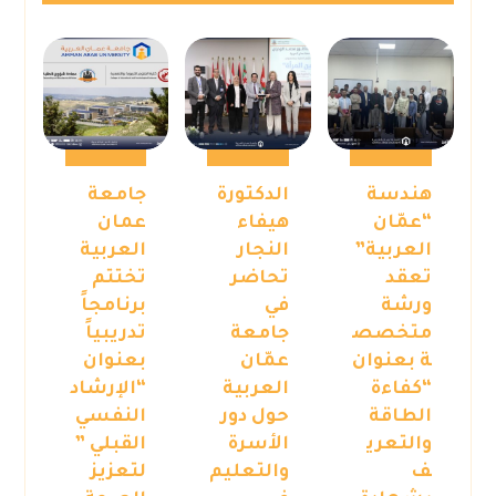
هندسة
الدكتورة
جامعة
“عمّان
هيفاء
عمان
العربية”
النجار
العربية
تعقد
تحاضر
تختتم
ورشة
في
برنامجاً
متخصص
جامعة
تدريبياً
ة بعنوان
عمّان
بعنوان
“كفاءة
العربية
“الإرشاد
الطاقة
حول دور
النفسي
والتعري
الأسرة
القبلي ”
ف
والتعليم
لتعزيز