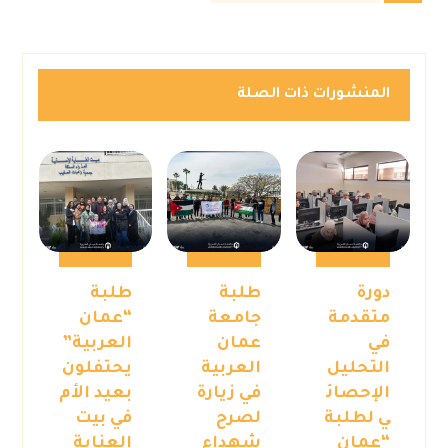
المنشورات ذات الصلة
دورة
طلبة
طلبة
متقدمة
جامعة
“عمان
في
عمان
العربية”
التحليل
العربية
يحتفلون
الإحصائ
في زيارة
بعيد الأم
ي لطلبة
لصرح
في بيت
“عمان
شهداء
العناية