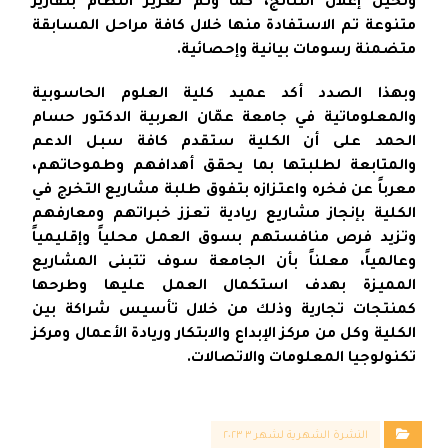
ولحين إعلان النتائج، كما وتم تعزيز النظام بتقارير
متنوعة تم الاستفادة منها خلال كافة مراحل المسابقة
متضمنة رسومات بيانية وإحصائية.
وبهذا الصدد أكد عميد كلية العلوم الحاسوبية
والمعلوماتية في جامعة عمّان العربية الدكتور حسام
الحمد على أن الكلية ستقدم كافة سبل الدعم
والمتابعة لطلبتها بما يحقق أهدافهم وطموحاتهم،
معرباً عن فخره واعتزازه بتفوق طلبة مشاريع التخرج في
الكلية بإنجاز مشاريع ريادية تعزز خبراتهم ومعارفهم
وتزيد فرص منافستهم بسوق العمل محلياً وإقليمياً
وعالمياً، معلناً بأن الجامعة سوف تتبنى المشاريع
المميزة بهدف استكمال العمل عليها وطرحها
كمنتجات تجارية وذلك من خلال تأسيس شراكة بين
الكلية وكل من مركز الإبداع والابتكار وريادة الأعمال ومركز
تكنولوجيا المعلومات والاتصالات.
النشرة الشهرية لشهر ٣ ٢٠٢٣