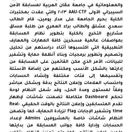
والمعلوماتية في جامعة عمّان العربية لمسابقة الأمن
السيبراني الأولى AAU-CTF ٢٠٢٣ والتي عقدت بمختبرات
الكلية بحرم الجامعة على مدار يومين، قام الطالب
سعدي عشلق والطالب براء العمري من طلبة مساق
مشاريع التخرج بالكلية بتطوير نظام المسابقة
بمواصفات عالمية مسخرين كافة المهارات والمعارف
التطبيقية التي اكتسبوها أثناء دراستهم من تحليل
وتصميم وتطوير برمجيات وبناء أنظمة حماية وتشفير
للبيانات، الأمر الذي مكن القائمين على المسابقة من
إدارتها بالشكل الأنسب ومكنتهم من إضافة الأسئلة
وتقسيمها إلى فئات مختلفة وإنشاء الحسابات
واحتساب العلامات وإعلان النتائج بدقة وبشكل مباشر
وفقاً لمستوى ومدة الحل، وقد شمل النظام لوحة
تحكم Dashboard متكاملة تضمنت شاشات لإظهار
تقدم المتسابقين وإعلان النتائج بالوقت الحقيقي Real-
time وتشفير الإجابات Flag لزيادة الحماية، كما وتضمن
النظام شاشات خاصة بالمشروفين Admins لإعداد
الحسابات وإدارة كافة جوانب المسابقة من بدايتها