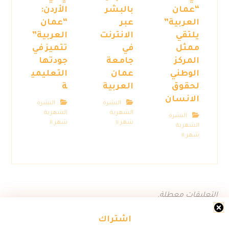
“عمان
بالبشر
الأردن:
العربية”
عبر
“عمان
يلتقي
الانترنت
العربية”
ممثل
في
تتميز في
المركز
جامعة
جودتها
الوطني
عمان
التعليمي
لحقوق
العربية
ة
الانسان
النشرة
النشرة
الشهرية
الشهرية
النشرة
شهر ١١
شهر ١١
الشهرية
شهر ١١
التعليقات معطلة.
اشتراك