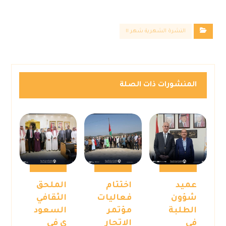
النشرة الشهرية شهر ١١
المنشورات ذات الصلة
عميد
اختتام
الملحق
شؤون
فعاليات
الثقافي
الطلبة
مؤتمر
السعود
في
الاتجار
ي في