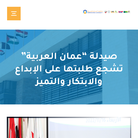
صيدلة “عمان العربية”
تشجع طلبتها على الإبداع
والابتكار والتميز