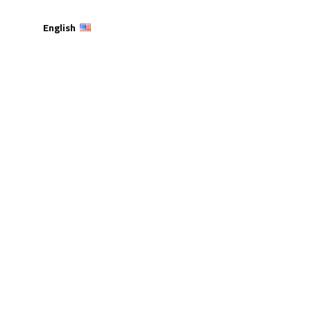
English
يوية في مركز صويلح