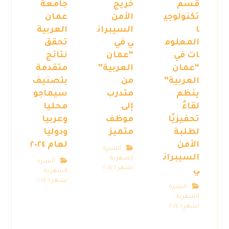
قسم
خريج
جامعة
تكنولوجي
الأمن
عمان
ا
السيبران
العربية
المعلوم
ي في
تحقق
ات في
“عمان
نتائج
“عمان
العربية”
متقدمة
العربية”
من
بتصنيف
ينظم
متدرب
سيماجو
لقاءً
إلى
محليا
تحفيزيًا
موظف
وعربيا
لطلبة
متميز
ودوليا
الأمن
لعام ٢٠٢٤
النشرة
السيبران
الشهرية
النشرة
لشهر ٦ ٢٠٢٤
ي
الشهرية
لشهر ٦ ٢٠٢٤
النشرة
الشهرية
لشهر ٦ ٢٠٢٤