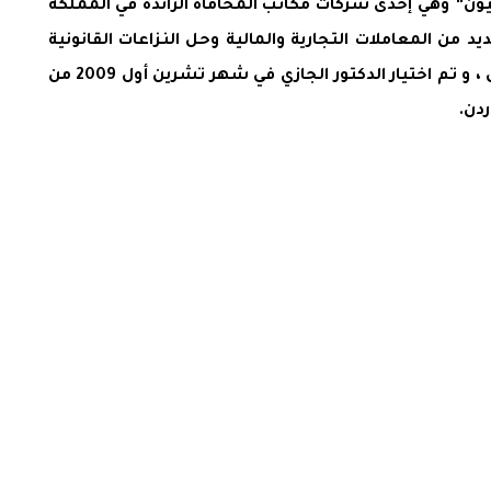
ون” وهي إحدى شركات مكاتب المحاماة الرائدة في المملكة
د من المعاملات التجارية والمالية وحل النزاعات القانونية
المعقدة ، وهو عضو اللجنة الملكية لتحديث المنظومة السياسية و عضو في هيئة التحكيم لدى غرفة التجارة الدولية/ باريس ، و تم اختيار الدكتور الجازي في شهر تشرين أول 2009 من