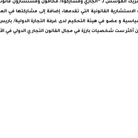
لشريك المؤسس لـ “الجازي ومشاركوه/ محامون ومستشارون قانوني
لاستشارية القانونية التي تقدمها، إضافة إلى مشاركتها في العدي