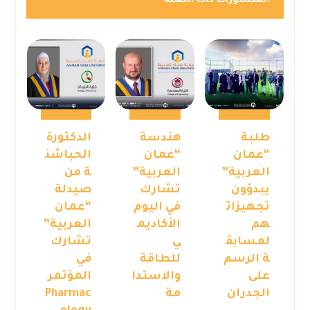
المنشورات ذات الصلة
طلبة
هندسة
الدكتورة
“عمان
“عمان
الحباشن
العربية”
العربية”
ة من
يبدؤون
تشارك
صيدلة
تجهيزات
في اليوم
“عمان
هم
الأكاديم
العربية”
لمسابق
ي
تشارك
ة الرسم
للطاقة
في
على
والاستدا
المؤتمر
الجدران
مة
Pharmac