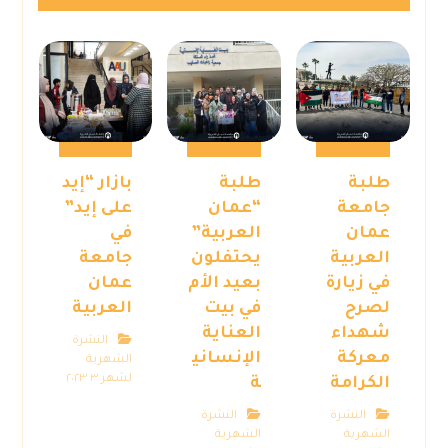
طلبة
طلبة
بازار “إيد
جامعة
“عمان
على إيد”
عمان
العربية”
في
العربية
يحتفلون
جامعة
في زيارة
بعيد الأم
عمان
لصرح
في بيت
العربية
شهداء
العناية
النشرة
معركة
الإنساني
الشهرية
لشهر ٣ ٢٠٢٣
الكرامة
ة
النشرة
النشرة
الشهرية
الشهرية