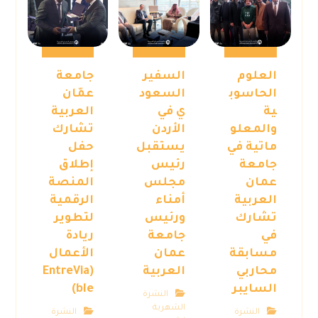
العلوم
السفير
جامعة
الحاسوب
السعود
عمّان
ية
ي في
العربية
والمعلو
الأردن
تشارك
ماتية في
يستقبل
حفل
جامعة
رئيس
إطلاق
عمان
مجلس
المنصة
العربية
أمناء
الرقمية
تشارك
ورئيس
لتطوير
في
جامعة
ريادة
مسابقة
عمان
الأعمال
محاربي
العربية
(EntreVia
السايبر
ble)
النشرة
الشهرية
النشرة
النشرة