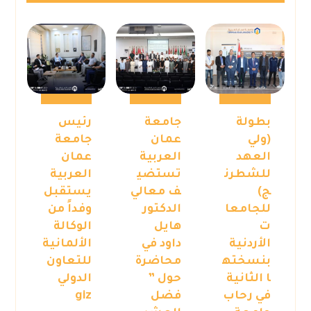
بطولة
جامعة
رئيس
(ولي
عمان
جامعة
العهد
العربية
عمان
للشطرن
تستضي
العربية
ج)
ف معالي
يستقبل
للجامعا
الدكتور
وفداً من
ت
هايل
الوكالة
الأردنية
داود في
الألمانية
بنسخته
محاضرة
للتعاون
ا الثانية
حول ”
الدولي
في رحاب
فضل
giz