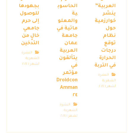
العربية”
الحاسوب
بجهودها
ينشر
ية
للوصول
خوارزمية
والمعلو
إلى حرم
حول
ماتية في
جامعي
نظام
جامعة
خالٍ من
توقع
عمان
التدخين
درجات
العربية
النشرة
الحرارة
يتألقون
الشهرية
لشهر ١ ٢٠٢٤
في التربة
في
مؤتمر
النشرة
Droidcon
الشهرية
لشهر ١ ٢٠٢٤
Amman
٢٤
النشرة
الشهرية
لشهر ١ ٢٠٢٤