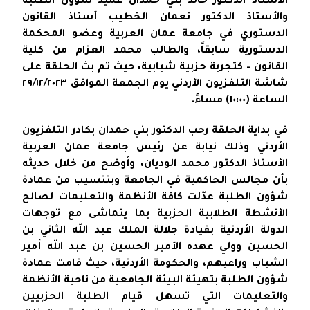
الأستاذ الدكتور خالد بني حمدان عميد شؤون الطلبة
والأستاذ الدكتور نعمان الخطيب أستاذ القانون
الدستوري في جامعة عمان العربية وعضو المحكمة
الدستورية سابقاً، والطالب محمد العزام من كلية
القانون – كتجربة حزبية شبابية، حيث تم بث الحلقة على
شاشة التلفزيون الأردني يوم الجمعة الموافق ٢٩/١٢/٢٠٢٣
الساعة (١٠:٠٠) مساءً.
في بداية الحلقة رحب الدكتور بني حمدان بكادر التلفزيون
الأردني وذلك نيابة عن رئيس جامعة عمان العربية
الأستاذ الدكتور محمد الوديان، وأوضح من خلال حديثه
بأن مجالس الحاكمية في الجامعة وبتنسيب من عمادة
شؤون الطلبة عدّلت كافة الأنظمة والتعليمات لصالح
الأنشطة الطلابية الحزبية بما يتماشى مع توجهات
الدولة الأردنية بقيادة جلالة الملك عبد الله الثاني بن
الحسين وولي عهده الأمير الحسين بن عبد الله أمير
الشباب وراعيهم، والحكومة الأردنية، حيث قامت عمادة
شؤون الطلبة بتهيئة البيئة الجامعية من ناحية الأنظمة
والتعليمات التي تسهل قيام الطلبة الحزبيين