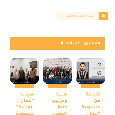
النشرة الشهرية لشهر ١ ٢٠٢٤
المنشورات ذات الصلة
شحادة
طلبة
صيدلة
من
وخريجو
“عمان
حاسوبية
كلية
العربية”
“عمان
العلوم
مستمرة