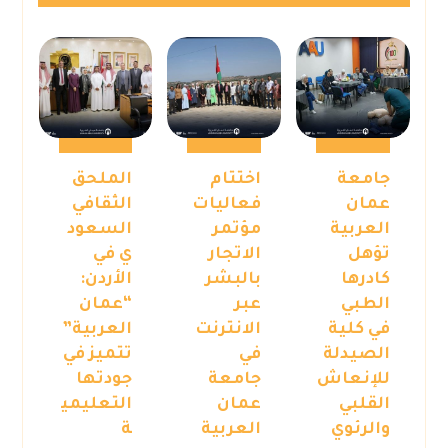
جامعة
اختتام
الملحق
عمان
فعاليات
الثقافي
العربية
مؤتمر
السعود
تؤهل
الاتجار
ي في
كادرها
بالبشر
الأردن:
الطبي
عبر
“عمان
في كلية
الانترنت
العربية”
الصيدلة
في
تتميز في
للإنعاش
جامعة
جودتها
القلبي
عمان
التعليمي
والرئوي
العربية
ة