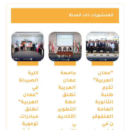
المنشورات ذات الصلة
“عمان
جامعة
كلية
العربية”
عمان
الصيدلة
تكرم
العربية
في
طلبة
تطلق
“عمان
الثانوية
خطة
العربية”
العامة
التطوير
تطلق
المتفوقي
الأكاديم
مبادرات
ن في
ي
توعوية