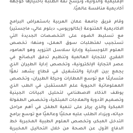
الإقليمية والدولية، وترسّخ ثقة الطلبة باختيارها كوجهة
أكاديمية منافسة عالميًا.
وقام فريق جامعة عمان العربية باستعراض البرامج
الاكاديمية المتنوعة (بكالوريوس، دبلوم عالي، ماجستير)
مع تسليط الضوء على التخصصات الجديدة التي
تستجيب لمتطلبات سوق العمل، ومنها: تخصص
العلوم اللوجستية وإدارة سلاسل التزويد وهو العامود
الفقري للتجارة العالمية وتنظيم تدفق البضائع في
عصر التجارة الإلكترونية، وتخصص إدارة الطيران الذي
يجمع بين الإدارة والتشغيل في قطاع يشهد نموًا
متسارعًا مع توسع المطارات وحركة الطيران، وتخصص
المعلوماتية الحيوية علم المستقبل في الطب الذي
يوظف الذكاء الاصطناعي لتحليل البيانات الجينية
وتصميم الأدوية والعلاجات المبتكرة، وتخصص الطفولة
المبكرة والذي يركز على تنمية الطفل في أهم مراحل
حياته، ويزداد الطلب عليه محليًا وعالميًا مع توسع برامج
التدخل المبكر، وتخصص العلوم الطبية المخبرية خط
الدفاع الأول عن الصحة من خلال التحاليل المخبرية