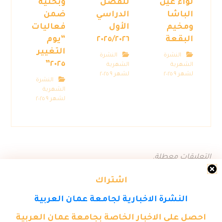
لواء عين
للفصل
وبحثية
الباشا
الدراسي
ضمن
ومخيم
الأول
فعاليات
البقعة
٢٠٢٥/٢٠٢٦
“يوم
التغيير
النشرة
النشرة
٢٠٢٥”
الشهرية
الشهرية
لشهر ٩ ٢٠٢٥
لشهر ٩ ٢٠٢٥
النشرة
الشهرية
لشهر ٩ ٢٠٢٥
التعليقات معطلة.
اشتراك
النشرة الاخبارية لجامعة عمان العربية
احصل على الاخبار الخاصة بجامعة عمان العربية