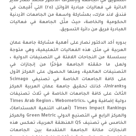
التسويق في الجامعة وبإشراف الدكتور محمد نصار مدير
الدائرة في فعاليات مبادرة الأوائل (٢٥) التي أُقيمت في
فندق لاند مارك، بمشاركة واسعة من الجامعات الأردنية
الحكومية والخاصة، حيث مثّل الجامعة في فعاليات
المبادرة فريق من دائرة التسويق.
بدوره أكد الدكتور نصار على أهمية مشاركة جامعة عمان
العربية في مثل هذه الفعاليات التعليمية، وهي متوجة
بسلسلة من النجاحات اللافتة في التصنيفات الدولية ،
ولعل ما حققته الجامعة مؤخرًا من إنجازات في
التصنيفات العالمية، ومنها الحصول على المركز الأول
على كافة الجامعات الخاصة في تصنيفي Scimago
وUniranks، كذلك تحقيق جامعة عمان العربية المركز
الثالث على كافة الجامعات الخاصة في ثلاث تصنيفات
دولية إضافية وهي: Times Arab Region ، Webometrics،
Times Impact Rankings (أهداف التنمية المستدامة)،
والمركز الرابع في التصنيع الدولي Green Metric والمركز
الخامس في تصنيف QS المنطقة العربية، تعكس هذه
الانجازات مكانة الجامعة المتقدمة بين الجامعات