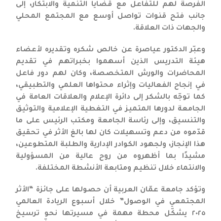
الفرصة لهم للتفاعل مع قضايا التنمية والابتكار، إلى
جانب فتح قنوات تواصل أوسع مع المجتمع المحلي
والجهات ذات العلاقة.
وعبّر الدكتور عياصرة عن خالص شكره وتقديره لأعضاء
هيئة التدريس الذين أسهموا بخبراتهم في تقديم
المحاضرات والورش المتخصصة، وكان لهم دور فاعل
في إنجاح الفعاليات وإثراء محتواها العلمي والتطبيقي،
كما توجّه بالشكر إلى دائرة الإعلام والعلاقات العامة في
الجامعة لدورها المتميز في التغطية الإعلامية والتوثيق
والتنسيق، وإلى رئاسة الجامعة ومكتب الرئيس على ما
قدّموه من دعم وتسهيلات كان لها بالغ الأثر في تحقيق
هذا الإنجاز، ولجهود الكوادر الإدارية والطلبة المتطوعين،
مشيدًا بما أظهروه من روح عالية من المسؤولية
والانتماء خلال تنظيم ومتابعة الأنشطة المختلفة.
وتؤكد جامعة عمّان العربية أن حصولها على جائزة “الأثر
المجتمعي في الوصول” خلال أسبوع الريادة العالمي
٢٠٢٥ يشكّل محطة مهمة في مسيرتها نحو ترسيخ