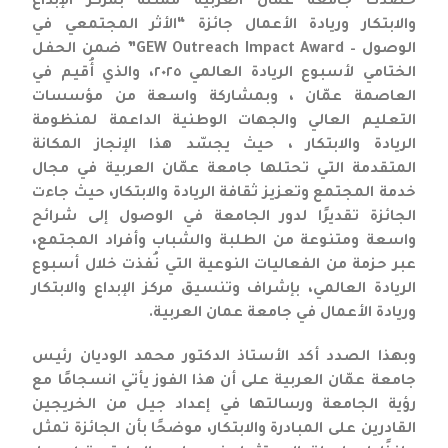
حصدت جامعة عمّان العربية ممثلةً بمركز الإبداع
والابتكار وريادة الأعمال جائزة “الأثر المجتمعي في
الوصول – GEW Outreach Impact Award” ضمن الحفل
الختامي لأسبوع الريادة العالمي ٢٠٢٥، والذي أُقيم في
العاصمة عمّان ، وبمشاركة واسعة من مؤسسات
التعليم العالي والجهات الوطنية الداعمة لمنظومة
الريادة والابتكار ، حيث يجسّد هذا الإنجاز المكانة
المتقدمة التي تحتلها جامعة عمّان العربية في مجال
خدمة المجتمع وتعزيز ثقافة الريادة والابتكار، حيث جاءت
الجائزة تقديرًا لدور الجامعة في الوصول إلى شرائح
واسعة ومتنوعة من الطلبة والشباب وأفراد المجتمع،
عبر حزمة من الفعاليات النوعية التي نُفذت خلال أسبوع
الريادة العالمي، بإشراف وتنسيق مركز الإبداع والابتكار
وريادة الأعمال في جامعة عمان العربية.
وبهذا الصدد أكد الأستاذ الدكتور محمد الوديان رئيس
جامعة عمّان العربية على أن هذا الفوز يأتي انسجامًا مع
رؤية الجامعة ورسالتها في إعداد جيل من الخريجين
القادرين على المبادرة والابتكار، موضحًا بأن الجائزة تمثل