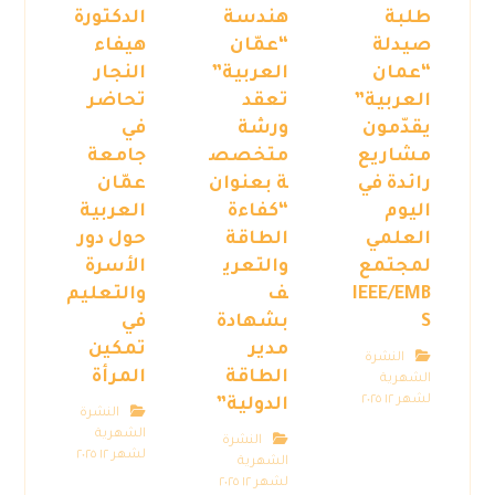
طلبة
هندسة
الدكتورة
صيدلة
“عمّان
هيفاء
“عمان
العربية”
النجار
العربية”
تعقد
تحاضر
يقدّمون
ورشة
في
مشاريع
متخصص
جامعة
رائدة في
ة بعنوان
عمّان
اليوم
“كفاءة
العربية
العلمي
الطاقة
حول دور
لمجتمع
والتعري
الأسرة
IEEE/EMB
ف
والتعليم
S
بشهادة
في
مدير
تمكين
النشرة
الطاقة
المرأة
الشهرية
لشهر ١٢ ٢٠٢٥
الدولية”
النشرة
الشهرية
النشرة
لشهر ١٢ ٢٠٢٥
الشهرية
لشهر ١٢ ٢٠٢٥