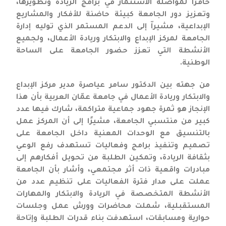
حافزًا لمواصلة الاستثمار في برامج الريادة وتطويرها،
وتعزيز دور الجامعة كبيئة حاضنة للأفكار والمشاريع
الإبداعية، مشيراّ إلى الدعم المستمر الذي توليه إدارة
الجامعة لمركز الإبداع والابتكار وريادة الأعمال، ولجميع
الأنشطة التي تعزز حضور الجامعة على الساحة
الوطنية.
من جهته بين الدكتور سامر عياصرة مدير مركز الإبداع
والابتكار وريادة الأعمال في جامعة عمّان العربية بأن هذا
الإنجاز هو ثمرة جهود جماعية متراكمة، شارك فيها عدد
كبير من منتسبي الجامعة، مشيرًا إلى أن المركز عمل
بالتنسيق مع الوحدات المعنية داخل الجامعة على
تصميم وتنفيذ برامج وفعاليات تستهدف رفع الوعي
بثقافة الريادة، وتمكين الطلبة من تحويل أفكارهم إلى
مبادرات واقعية ذات أثر مجتمعي، وأشار بأن الجامعة
عملت على مدار فترة الفعاليات على تنظيم عدد من
الأنشطة المتخصصة في الريادة والابتكار والمهارات
المستقبلية، شملت محاضرات وورش عمل وجلسات
حوارية ومسابقات، استهدفت بناء قدرات الطلبة وإتاحة