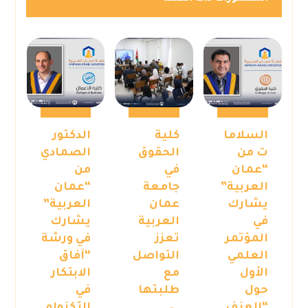
السلاما
كلية
الدكتور
ت من
الحقوق
الصمادي
“عمان
في
من
العربية”
جامعة
“عمان
يشارك
عمان
العربية”
في
العربية
يشارك
المؤتمر
تعزز
في ورشة
العلمي
التواصل
“آفاق
الأول
مع
الابتكار
حول
طلبتها
في