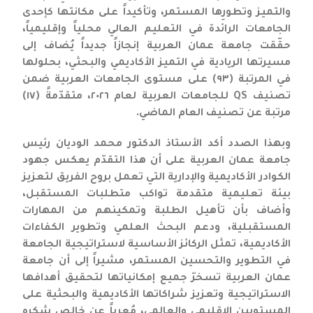
والتميز وتطورِها المستمر، وتأكيداً على مكانتها كإحدى
الجامعات الرائدة في التعليم العالي محلياً وإقليمياً،
حقّقت جامعة عمان العربية إنجازاً جديداً يُضاف إلى
مسيرتها الريادية في التميز الأكاديمي والبحثي، بحلولها
في المرتبة (٩٣) على مستوى الجامعات العربية ضمن
تصنيف QS للجامعات العربية لعام ٢٠٢٦، متقدّمةً (١٧)
مرتبة عن تصنيف العام الماضي.
وبهذا الصدد أكد الأستاذ الدكتور محمد الوديان رئيس
جامعة عمان العربية على أن هذا التقدّم يعكس جهود
الكوادر الأكاديمية والإدارية التي تعمل بروح الفريق لتعزيز
بيئة تعليمية متقدمة تواكب متطلبات المستقبل،
وأضاف بأن تأهيل الطلبة وتمكينهم من المهارات
المستقبلية، ودعم البحث العلمي وتطوير الكفاءات
الأكاديمية، تمثل الركائز الأساسية لاستراتيجية الجامعة
في التطوير والتحسين المستمر، مشيراً إلى أن جامعة
عمان العربية تسخرّ جميع إمكانياتها لتحقيق أهدافها
الاستراتيجية وتعزيز شراكاتها الأكاديمية والبحثية على
المستويين الإقليمي والعالمي، مُعرباً عن خالص شكره