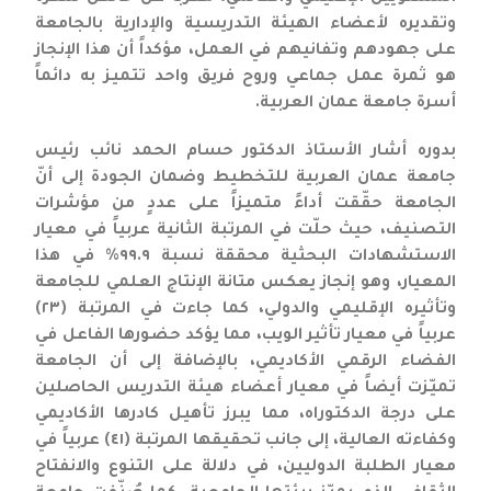
وتقديره لأعضاء الهيئة التدريسية والإدارية بالجامعة
على جهودهم وتفانيهم في العمل، مؤكداً أن هذا الإنجاز
هو ثمرة عمل جماعي وروح فريق واحد تتميز به دائماً
أسرة جامعة عمان العربية.
بدوره أشار الأستاذ الدكتور حسام الحمد نائب رئيس
جامعة عمان العربية للتخطيط وضمان الجودة إلى أنّ
الجامعة حقّقت أداءً متميزاً على عددٍ من مؤشرات
التصنيف، حيث حلّت في المرتبة الثانية عربياً في معيار
الاستشهادات البحثية محققة نسبة ٩٩.٩% في هذا
المعيار، وهو إنجاز يعكس متانة الإنتاج العلمي للجامعة
وتأثيره الإقليمي والدولي، كما جاءت في المرتبة (٢٣)
عربياً في معيار تأثير الويب، مما يؤكد حضورها الفاعل في
الفضاء الرقمي الأكاديمي، بالإضافة إلى أن الجامعة
تميّزت أيضاً في معيار أعضاء هيئة التدريس الحاصلين
على درجة الدكتوراه، مما يبرز تأهيل كادرها الأكاديمي
وكفاءته العالية، إلى جانب تحقيقها المرتبة (٤١) عربياً في
معيار الطلبة الدوليين، في دلالة على التنوع والانفتاح