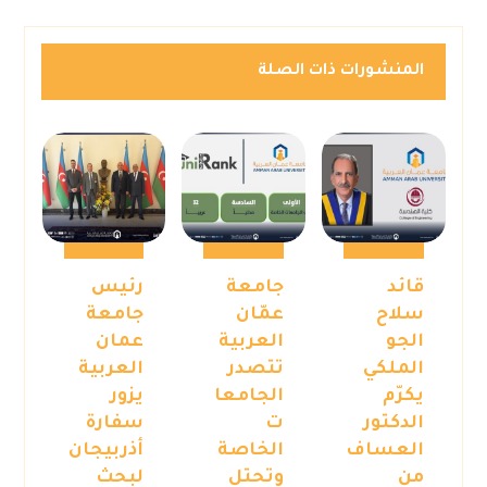
المنشورات ذات الصلة
قائد
جامعة
رئيس
سلاح
عمّان
جامعة
الجو
العربية
عمان
الملكي
تتصدر
العربية
يكرّم
الجامعا
يزور
الدكتور
ت
سفارة
العساف
الخاصة
أذربيجان
من
وتحتل
لبحث