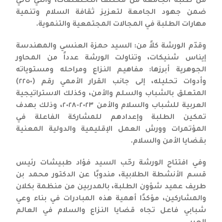
من طلبة الجامعة من مختلف التخصصات، والتي تأتي
ضمن جهود الجامعة لتعزيز ثقافة السلام وتنمية
مهارات الطلبة في المجالات المجتمعية والتنموية.
وقدّم الورشة كلاً من: السيد حمزة العنسي والمهندسة
إيناس شنيكات، وتناولت الورشة عدداً من المحاور
الجوهرية أبرزها: مفاهيم النزاع ومراحله ومستوياته
وأدوات تحليله، إلى جانب القرار الأممي رقم (٢٢٥٠)
المتعلق بالشباب والسلم والأمن، وكذلك الاستراتيجية
العربية للشباب والسلام والأمن ٢٠٢٣-٢٠٢٨، وذلك بهدف
تمكين الطلبة وإعدادهم للمشاركة الفاعلة في
المؤتمرات وورش العمل الإقليمية والدولية المعنية
بقضايا الأمن والسلام.
وفي افتتاح الورشة رحّب السيد فؤاد طبيشات رئيس
قسم الأنشطة الطلابية، مندوبًا عن الدكتور محمد بن
طريف عميد شؤون الطلبة، بالمدربين من منظمة بكلان
والمشاركين، مؤكدًا أهمية هذه المبادرات في بناء وعي
شبابي فاعل تجاه قضايا النزاع والسلام في العالم