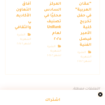
“عمّان
المركز
آفاق
العربية”
السادس
التعاون
في حفل
محليًا في
الأكاديم
تخريج
تصنيف
ي
كلية
UniRank
والثقافي
الأمير
لعام
النشرة
فيصل
٢٠٢٥
الشهرية
لشهر ٦ ٢٠٢٥
الفنية
النشرة
الشهرية
النشرة
لشهر ٦ ٢٠٢٥
الشهرية
لشهر ٦ ٢٠٢٥
التعليقات معطلة.
اشتراك