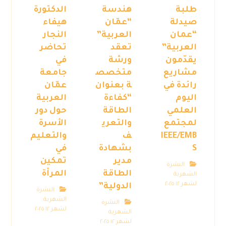
طلبة
هندسة
الدكتورة
صيدلة
“عمّان
هيفاء
“عمان
العربية”
النجار
العربية”
تعقد
تحاضر
يقدّمون
ورشة
في
مشاريع
متخصص
جامعة
رائدة في
ة بعنوان
عمّان
اليوم
“كفاءة
العربية
العلمي
الطاقة
حول دور
لمجتمع
والتعري
الأسرة
IEEE/EMB
ف
والتعليم
S
بشهادة
في
مدير
تمكين
النشرة
الطاقة
المرأة
الشهرية
لشهر ١٢ ٢٠٢٥
الدولية”
النشرة
الشهرية
النشرة
لشهر ١٢ ٢٠٢٥
الشهرية
لشهر ١٢ ٢٠٢٥