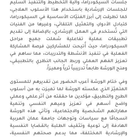
جلسات السيكودراما، وآلية التخطيط والتنفيذ السليم
للجلسات الإرشادية باستخدام هذا الأسلوب العلاجي،
كما تطرقت إلى أبرز الفنيّات الأساسية في السيكودراما،
كتبادل الأدوار، والتمثيل التلقائي، وغيرها من الفنيات
التي تُستخدم في العمل الإرشادي، بالإضافة إلى تقديم
تطبيقات عملية تفاعلية شملت جميع مراحل
السيكودراما، حيث أُتيحت للمشاركين فرصة المشاركة
الفعلية في تنفيذ الأنشطة والتدريبات، مما ساهم في
تعزيز الفهم العملي وربط الجانب النظري بالتطبيقي،
ومنح الورشة طابعاً تدريبياً ثرياً ومميزاً.
وفي ختام الورشة أعرب الحضور عن تقديرهم للمستوى
المتميّز الذي عكسته الورشة لما تميزت به من أسلوب
الطرح والتطبيق، مؤكدين ما حققته من أثر علمي وعملي
واضح أسهم في تعزيز وعيهم النفسي وتنمية
مهاراتهم الشخصية والاجتماعية، وتأتي هذه الورشة
انسجامًا مع سياسات وتوجهات جامعة عمان العربية
الهادفة إلى توعية وتثقيف الطلبة بالقضايا النفسية
والإرشادية المختلفة، مما يدعم صحتهم النفسية،