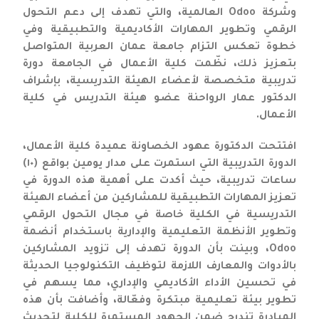
وشركة Odoo العالمية، والتي تهدف إلى دعم التحول
الرقمي وتطوير المهارات الأكاديمية والتطبيقية وفي
خطوة تعكس التزام جامعة عمان العربية المتواصل
بتعزيز ذلك، نظّمت كلية الأعمال في الجامعة دورة
تدريبية متخصصة لأعضاء الهيئة التدريسية، بإشراف
الدكتور عمار الرواحنة عضو هيئة التدريس في كلية
الأعمال.
افتتحت الدكتورة عهود الخصاونة عميدة كلية الأعمال،
الدورة التدريبية التي استمرت على مدار يومين بواقع (١٠)
ساعات تدريبية، حيث أكدت على أهمية هذه الدورة في
تعزيز المهارات التطبيقية للمشاركين من أعضاء الهيئة
التدريسية في الكلية خاصة في مجال التحول الرقمي
وتطوير الأنظمة التعليمية والإدارية باستخدام أنضمة
Odoo، وبينت بأن الدورة تهدف إلى تزويد المشاركين
بالأدوات والمعارف اللازمة لتوظيف التكنولوجيا الحديثة
في تحسين الأداء الأكاديمي والإداري، مما يسهم في
تطوير بيئة تعليمية مبتكرة وفعّالة، وأضافت بأن هذه
المبادرة تندرج ضمن الجهود المستمرة للكلية لتحديث