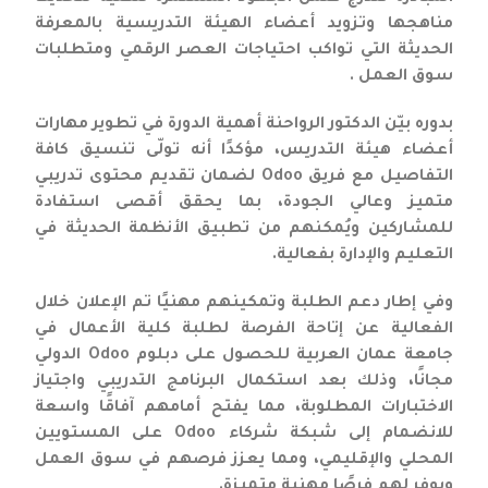
مناهجها وتزويد أعضاء الهيئة التدريسية بالمعرفة
الحديثة التي تواكب احتياجات العصر الرقمي ومتطلبات
سوق العمل .
بدوره بيّن الدكتور الرواحنة أهمية الدورة في تطوير مهارات
أعضاء هيئة التدريس، مؤكدًا أنه تولّى تنسيق كافة
التفاصيل مع فريق Odoo لضمان تقديم محتوى تدريبي
متميز وعالي الجودة، بما يحقق أقصى استفادة
للمشاركين ويُمكنهم من تطبيق الأنظمة الحديثة في
التعليم والإدارة بفعالية.
وفي إطار دعم الطلبة وتمكينهم مهنيًا تم الإعلان خلال
الفعالية عن إتاحة الفرصة لطلبة كلية الأعمال في
جامعة عمان العربية للحصول على دبلوم Odoo الدولي
مجانًا، وذلك بعد استكمال البرنامج التدريبي واجتياز
الاختبارات المطلوبة، مما يفتح أمامهم آفاقًا واسعة
للانضمام إلى شبكة شركاء Odoo على المستويين
المحلي والإقليمي، ومما يعزز فرصهم في سوق العمل
ويوفر لهم فرصًا مهنية متميزة.