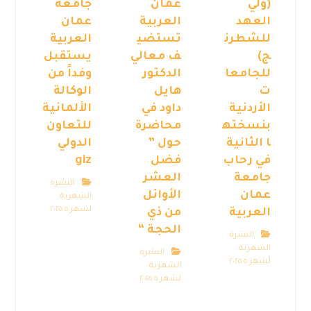
(ولي
عمان
جامعة
العهد
العربية
عمان
للشطرن
تستضي
العربية
ج)
ف معالي
يستقبل
للجامعا
الدكتور
وفداً من
ت
هايل
الوكالة
الأردنية
داود في
الألمانية
بنسخته
محاضرة
للتعاون
ا الثانية
حول ”
الدولي
في رحاب
فضل
giz
جامعة
العشر
النشرة
عمان
الأوائل
الشهرية
لشهر ٥ ٢٠٢٥
العربية
من ذي
الحجة “
النشرة
الشهرية
النشرة
لشهر ٥ ٢٠٢٥
الشهرية
لشهر ٥ ٢٠٢٥