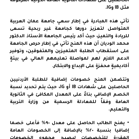
الحاصلين على شهادات الثانوية العامة الدولية المرموقة
مثل IB وIG.
تأتي هذه المبادرة في إطار سعي جامعة عمان العربية
المتواصل لتعزيز دورها كجامعة غير ربحية تسعى
للريادة والتميز، حيث أكد رئيس الجامعة الأستاذ الدكتور
محمد الوديان أن هذه المنح تأتي في إطار حرص الجامعة
على استقطاب الطلبة المتميزين والمتفوقين، وتوفير
الدعم اللازم لهم لمواصلة تعليمهم العالي في بيئةٍ
أكاديميةٍ محفزةٍ على الإبداع والابتكار.
وتتضمن المنح خصومات إضافية للطلبة الأردنيين
الحاصلين على شهادات IB أو IG، حيث يتم تحديد نسبة
الخصم الإضافي بناءً على المعدل المكافئ في الثانوية
العامة وفقاً للمعادلة الرسمية من وزارة التربية
والتعليم.
• يمنح الطالب الحاصل على معدل ٩٠% فأعلى خصما
إضافيا بنسبة ٢٠% بالإضافة إلى الخصومات العامة
المقررة للتخصصات ليصبح مجموع الخصومات