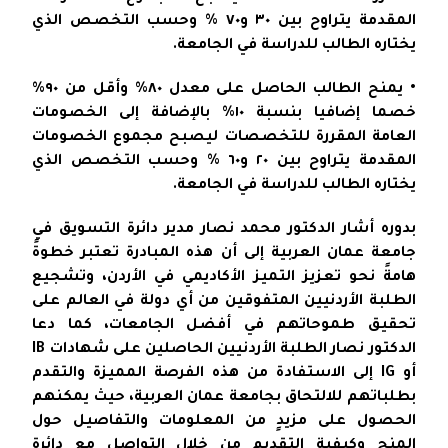
المقدمة يتراوح بين ٣٠ و٧٠ % وحسب التخصص الذي
يختاره الطالب للدراسة في الجامعة.
• يمنح الطالب الحاصل على معدل ٨٠% وأقل من ٩٠%
خصما إضافيا بنسبة ١٠% بالإضافة إلى الخصومات
العامة المقررة للتخصصات ليصبح مجموع الخصومات
المقدمة يتراوح بين ٢٠ و٦٠ % وحسب التخصص الذي
يختاره الطالب للدراسة في الجامعة.
بدوره أشار الدكتور محمد نصار مدير دائرة التسويق في
جامعة عمان العربية إلى أن هذه المبادرة تعتبر خطوةً
هامةً نحو تعزيز التميز الأكاديمي في الأردن، وتشجيع
الطلبة الأردنيين المتفوقين من أي دولة في العالم على
تحقيق طموحاتهم في أفضل الجامعات، كما دعا
الدكتور نصار الطلبة الأردنيين الحاصلين على شهادات IB
أو IG إلى الاستفادة من هذه الفرصة المميزة والتقدم
بطلباتهم للالتحاق بجامعة عمان العربية، حيث يمكنهم
الحصول على مزيدٍ من المعلومات والتفاصيل حول
المنح وكيفية التقديم من خلال التواصل مع دائرة