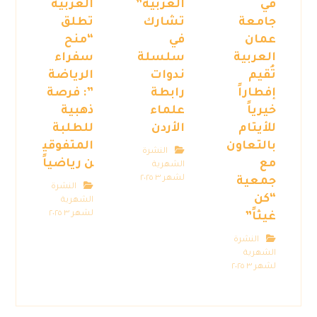
في
العربية”
العربية
جامعة
تشارك
تطلق
عمان
في
“منح
العربية
سلسلة
سفراء
تُقيم
ندوات
الرياضة
إفطاراً
رابطة
”: فرصة
خيرياً
علماء
ذهبية
للأيتام
الأردن
للطلبة
بالتعاون
المتفوقي
النشرة
مع
ن رياضياً
الشهرية
لشهر ٣ ٢٠٢٥
جمعية
النشرة
“كن
الشهرية
لشهر ٣ ٢٠٢٥
غيثاً”
النشرة
الشهرية
لشهر ٣ ٢٠٢٥