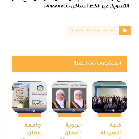
التسويق عبر الخط الساخن ٠٧٩٨٨٧٧٤٤٠.
النشرة الشهرية لشهر ٣ ٢٠٢٥
المنشورات ذات الصلة
كلية
تربوية
جامعة
الصيدلة
“عمان
عمان