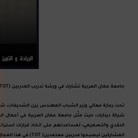
جامعة عمان العربية تشارك في ورشة تدريب المدربين (TOT) بعنوان “Critical & Design Thinking for a Leader”
شركة دينارك، حيث مثّل جامعة عمان العربية في أعمال الورش
النقدي والتصميمي، لمساعدتهم على اتخاذ قرارات استراتيجي
المشاركين ليصبحوا مدربين معتمدين( TOT) في هذا المجال.