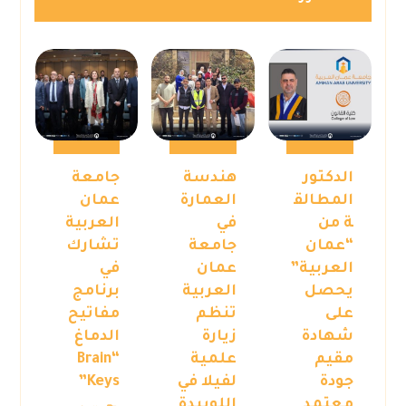
الدكتور
هندسة
جامعة
المطالق
العمارة
عمان
ة من
في
العربية
“عمان
جامعة
تشارك
العربية”
عمان
في
يحصل
العربية
برنامج
على
تنظم
مفاتيح
شهادة
زيارة
الدماغ
مقيم
علمية
“Brain
جودة
لفيلا في
Keys”
معتمد
اللويبدة