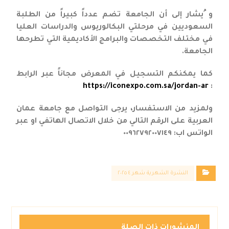
و ُيشار إلى أن الجامعة تضم عدداً كبيراً من الطلبة
السعوديين في مرحلتي البكالوريوس والدراسات العليا
في مختلف التخصصات والبرامج الأكاديمية التي تطرحها
الجامعة.
كما يمكنكم التسجيل في المعرض مجاناً عبر الرابط
https://iconexpo.com.sa/jordan-ar
:
ولمزيد من الاستفسار، يرجى التواصل مع جامعة عمان
العربية على الرقم التالي من خلال الاتصال الهاتفي او عبر
الواتس اب: ٠٠٩٦٢٧٩٢٠٠٧١٤٩
النشرة الشهرية شهر ٤ ٢٠٢٥
المنشورات ذات الصلة