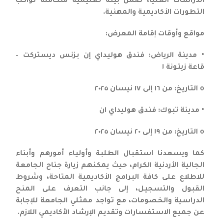
الدراسات العليا، ضمن بيئة تعليمية متكاملة تواكب
التطورات الأكاديمية والمهنية.
مواقع وأوقات إقامة المعرض:
• مدينة الرياض: فندق هوليداي إن بزنس ديستركت –
قاعة زيتونة ١
o التاريخ: من ١٦ إلى ١٧ نيسان ٢٠٢٥
• مدينة تبوك: فندق هوليداي ان
o التاريخ: من ١٩ إلى ٢٠ نيسان ٢٠٢٥
كما ويسعدنا استقبال الطلبة وأولياء أمورهم وأبناء
الجالية الأردنية الكرام، حيث يمكنهم زيارة جناح الجامعة
للاطلاع على كافة البرامج الأكاديمية المتاحة، وشروط
القبول والتسجيل، إلى جانب التعرف على المنح
الدراسية والخصومات، مع تواجد ممثلي الجامعة للإجابة
عن جميع الاستفسارات وتقديم الإرشاد الأكاديمي اللازم.