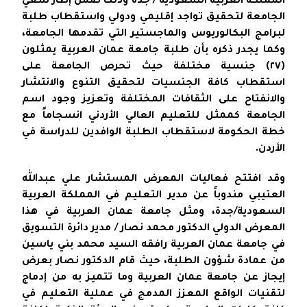
المملكة العربية السعودية / جدّة وذلك ضمن إطار سعي
الجامعة لتحقيق تواجد إقليمي ودولي واستقطاب طلبة
لبرامج البكالوريوس والماجستير التي تقدمها الجامعة،
وكما يجدر ذكره بأن طلبة جامعة عمان العربية يمثلون
(٢٧) جنسية مختلفة حيث تحرص الجامعة على
استقطاب كافة الجنسيات لتحقيق التنوع والانتشار
والانفتاح على الثقافات المختلفة وتعزيز وجود اسم
الجامعة كممثل للتعليم العالي الأردني انسجاماً مع
خطة الحكومة لاستقطاب الطلبة الوافدين للدراسة في
الأردن.
وقد افتتح فعاليات المعرض المستشار علي عبدالله
العتيبي مندوباً عن مدير التعليم في المملكة العربية
السعودية/جدة، ومثل جامعة عمان العربية في هذا
المعرض الدولي الدكتور محمد نصار / مدير دائرة التسويق
في جامعة عمان العربية رافقه السيد محمد بني ياسين
من عمادة شؤون الطلبة، حيث قام الدكتور نصار بعرض
إيجاز عن جامعة عمان العربية وما تتميز به من إدماج
لتقنيات الواقع المعزز المدمج في عملية التعليم في