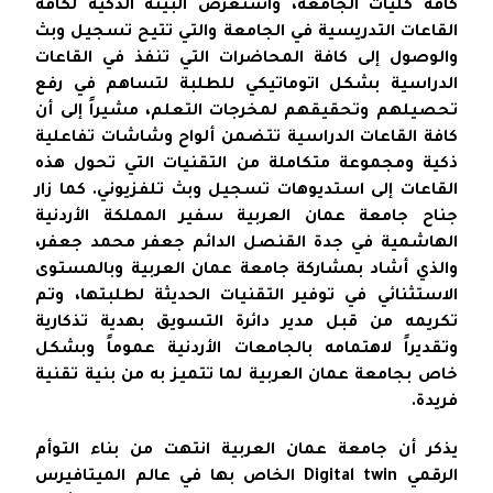
كافة كليات الجامعة، واستعرض البيئة الذكية لكافة
القاعات التدريسية في الجامعة والتي تتيح تسجيل وبث
والوصول إلى كافة المحاضرات التي تنفذ في القاعات
الدراسية بشكل اتوماتيكي للطلبة لتساهم في رفع
تحصيلهم وتحقيقهم لمخرجات التعلم، مشيراً إلى أن
كافة القاعات الدراسية تتضمن ألواح وشاشات تفاعلية
ذكية ومجموعة متكاملة من التقنيات التي تحول هذه
القاعات إلى استديوهات تسجيل وبث تلفزيوني. كما زار
جناح جامعة عمان العربية سفير المملكة الأردنية
الهاشمية في جدة القنصل الدائم جعفر محمد جعفر،
والذي أشاد بمشاركة جامعة عمان العربية وبالمستوى
الاستثنائي في توفير التقنيات الحديثة لطلبتها، وتم
تكريمه من قبل مدير دائرة التسويق بهدية تذكارية
وتقديراً لاهتمامه بالجامعات الأردنية عموماً وبشكل
خاص بجامعة عمان العربية لما تتميز به من بنية تقنية
فريدة.
يذكر أن جامعة عمان العربية انتهت من بناء التوأم
الرقمي Digital twin الخاص بها في عالم الميتافيرس