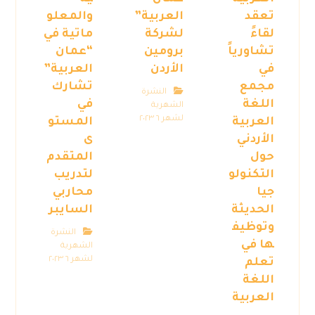
تعقد
العربية”
والمعلو
لقاءً
لشركة
ماتية في
تشاورياً
برومين
“عمان
في
الأردن
العربية”
مجمع
تشارك
النشرة
اللغة
في
الشهرية
لشهر ٦ ٢٠٢٣
العربية
المستو
الأردني
ى
حول
المتقدم
التكنولو
لتدريب
جيا
محاربي
الحديثة
السايبر
وتوظيف
النشرة
ها في
الشهرية
لشهر ٦ ٢٠٢٣
تعلم
اللغة
العربية