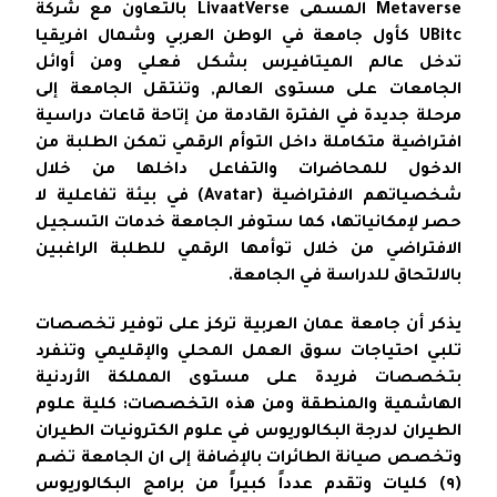
Metaverse المسمى LivaatVerse بالتعاون مع شركة
UBitc كأول جامعة في الوطن العربي وشمال افريقيا
تدخل عالم الميتافيرس بشكل فعلي ومن أوائل
الجامعات على مستوى العالم, وتنتقل الجامعة إلى
مرحلة جديدة في الفترة القادمة من إتاحة قاعات دراسية
افتراضية متكاملة داخل التوأم الرقمي تمكن الطلبة من
الدخول للمحاضرات والتفاعل داخلها من خلال
شخصياتهم الافتراضية (Avatar) في بيئة تفاعلية لا
حصر لإمكانياتها، كما ستوفر الجامعة خدمات التسجيل
الافتراضي من خلال توأمها الرقمي للطلبة الراغبين
بالالتحاق للدراسة في الجامعة.
يذكر أن جامعة عمان العربية تركز على توفير تخصصات
تلبي احتياجات سوق العمل المحلي والإقليمي وتنفرد
بتخصصات فريدة على مستوى المملكة الأردنية
الهاشمية والمنطقة ومن هذه التخصصات: كلية علوم
الطيران لدرجة البكالوريوس في علوم الكترونيات الطيران
وتخصص صيانة الطائرات بالإضافة إلى ان الجامعة تضم
(٩) كليات وتقدم عدداً كبيراً من برامج البكالوريوس