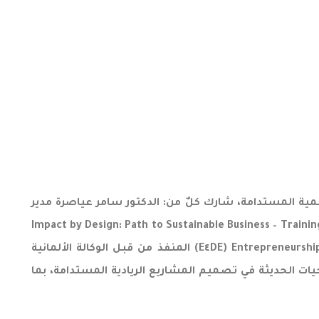
نمية المستدامة، شارك كلٌ من: الدكتور سامر عياصرة مدير
عمال، والدكتورة ساجدة المعابرة عضو هيئة التدريس في كلية الأعمال في برنامج “Impact by Design: Path to Sustainable Business – Training of Trainers
(ToT)”، والذي نظمته شركة (Arcan Impact) ضمن مشروع Entrepreneurship for Sustainable Economic Development and Employment (E٤DE) المنفذ من قبل الوكالة الألمانية
 والمنهجيات الحديثة في تصميم المشاريع الريادية المستدامة، بما