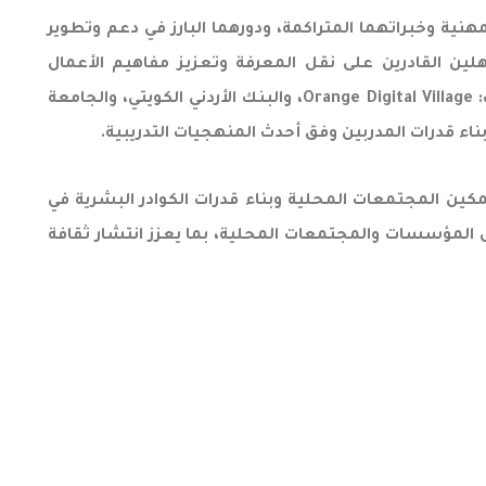
مهنية وخبراتهما المتراكمة، ودورهما البارز في دعم وتطوير
هلين القادرين على نقل المعرفة وتعزيز مفاهيم الأعمال
المستدامة، من خلال سلسلة من الورش التدريبية المكثفة التي امتدت على مدار خمسة أيام، وعُقدت في عدة مواقع شملت: Orange Digital Village، والبنك الأردني الكويتي، والجامعة
مكين المجتمعات المحلية وبناء قدرات الكوادر البشرية في
لى المؤسسات والمجتمعات المحلية، بما يعزز انتشار ثقافة