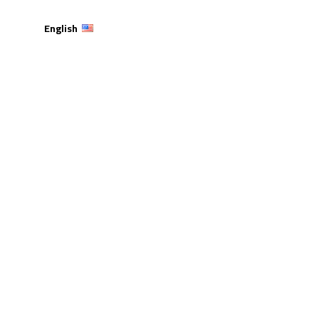
English
ية تشارك في برنامج “IMPACT BY DESIGN: PATH TO
SUSTAINABLE 