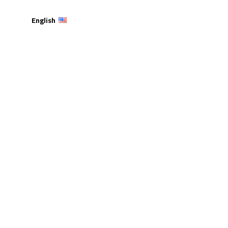
English
ية بفعالية “يوم المهن