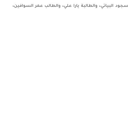
هند بهجت جاد الله، أما فريق “Data Pioneers” ضم كلّ من: الطالبة سجود البياتي، والطالبة يارا علي، والطالب عمر السوافين،