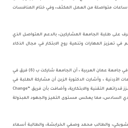
 فريقًا يمثلون (22) جامعة أردنية إلى المرحلة النهائية ، وقد خاضت الفرق المتأهلة (6) تحديات متنوعة امتدت على مدار (6) ساعات متواصلة من العمل المكثف، وفي ختام المنافسات
ف على طلبة الجامعة المشاركين، بالدعم المتواصل الذي
 تعزيز المهارات وتنمية روح الابتكار في مجال الذكاء
وبينت الدكتورة ليال الزبن المستشارة الأكاديمية للفرع الطلابي IEEE-AAU وعضو هيئة التدريس في كلية تكنولوجيا المعلومات في جامعة عمان العربية ، أن الجامعة شاركت ب (6) فرق في
 الأردنية ، وأشارت الدكتورة الزبن أن مشاركة الطلبة في
هذه المسابقة تمثل فرصة حقيقية لتطبيق مهاراتهم في الذكاء الاصطناعي والتعلم الآلي في بيئة تنافسية حقيقية، مما يعزز قدراتهم التقنية والابتكارية، وأضافت بأن فريق “Change
في التحدي السادس، مما يعكس مستوى التميز والجهود المبذولة
يث ضم فريق “Change the Future” كلاً من: الطالب زيد محمد الشوبكي، والطالب محمد وصفي الخرابشة، والطالبة أسماء