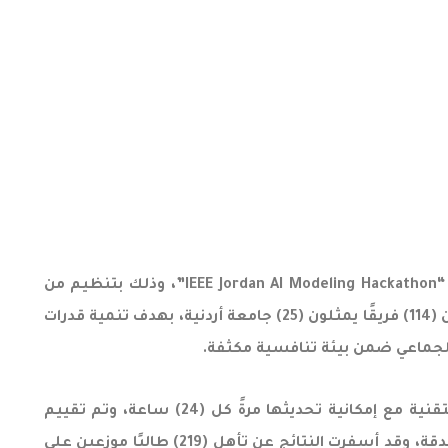
في إطار دعمها للتميّز والابتكار في مجالات الذكاء الاصطناعي والتقنيات الحديثة، شاركت جامعة عمان العربية في مسابقة “IEEE Jordan AI Modeling Hackathon”، وذلك بتنظيم من
مؤسسة IEEE العالمية فرع الأردن، والمتخصصة في بناء نماذج الذكاء الاصطناعي، بمشاركة واسعة شملت (470) طالبًا ضمن (114) فريقًا يمثلون (25) جامعة أردنية، بهدف تنمية قدرات
 الجماعي ضمن بيئة تنافسية مكثفة.
حيث تنافست الفرق المشاركة على مرحلتين، بدأت الأولى بتحدٍ مفتوح استمر لمدة (5) أيام، أرسلت خلالها الفرق حلولها التقنية مع إمكانية تحديثها مرةً كل (24) ساعة، وتم تقييم
الحلول باستخدام بيانات جديدة لم تُعرض سابقًا على المتسابقين، مما منح التحدي طابعًا عمليًا ودرجة أعلى من الواقعية والدقة، وقد أسفرت النتائج عن تأهل (219) طالبًا موزعين على