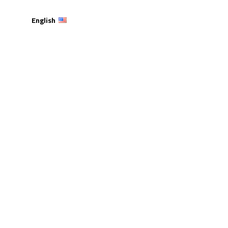
English
بية تتميز في مسابقة “IEEE JORDAN AI MODELING