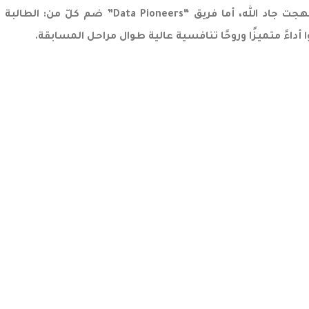
فؤاد النابلسية، والطالبة ريما خضر عقل، والطالب م
داءً متميزًا وروحًا تنافسية عالية طوال مراحل المسابقة.