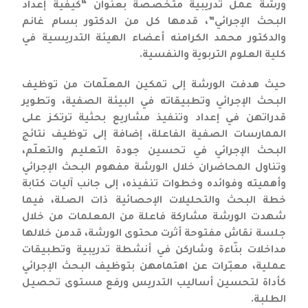
ورشة عمل تدريبية متخصصة بعنوان “كيفية إعداد
البحث الإجرائي”، قدمها كل من الدكتور بسام غانم
والدكتور محمد الكرامنه أعضاء الهيئة التدريسية في
كلية العلوم التربوية والنفسية.
حيث هدفت الورشة إلى تمكين المعلّمات من توظيف
البحث الإجرائي وتطبيقاته في البيئة الصفية، وتطوير
قدراتهن في إعداد وتنفيذ مشاريع بحثية ترتكز على
الممارسات الصفية الفاعلة، إضافة إلى توظيف نتائج
البحث الإجرائي في تحسين جودة التعليم والتعلّم،
وتناول المحاضران خلال الورشة مفهوم البحث الإجرائي
وأهميته وفوائده وخطوات تنفيذه، إلى جانب آليات كتابة
خطة البحث والتحليلات الإحصائية ذات الصلة، فيما
شهدت الورشة مشاركة فاعلة من المعلمات من خلال
جلسة نقاش مفتوحة أثرت محتوى الورشة، قدمن خلالها
مداخلات بنّاءة وشاركن في أنشطة تدريبية وتطبيقات
عملية، معبّرات عن اهتمامهن بتوظيف البحث الإجرائي
كأداة لتحسين أساليب التدريس ورفع مستوى تحصيل
الطلبة.