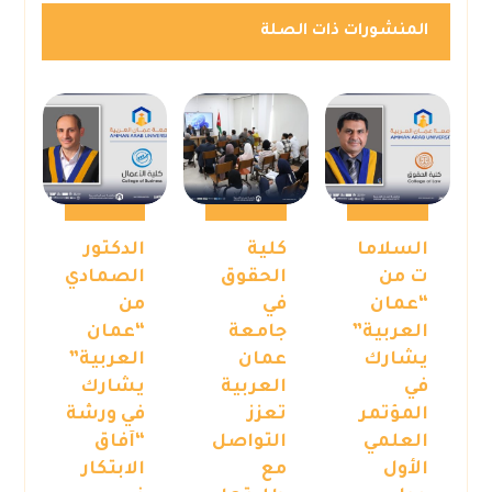
المنشورات ذات الصلة
السلاما
كلية
الدكتور
ت من
الحقوق
الصمادي
“عمان
في
من
العربية”
جامعة
“عمان
يشارك
عمان
العربية”
في
العربية
يشارك
المؤتمر
تعزز
في ورشة
العلمي
التواصل
“آفاق
الأول
مع
الابتكار