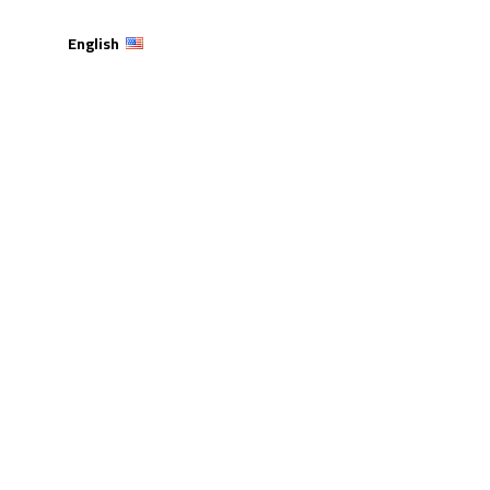
English
ت الاتصال الفعال” في
 إربد