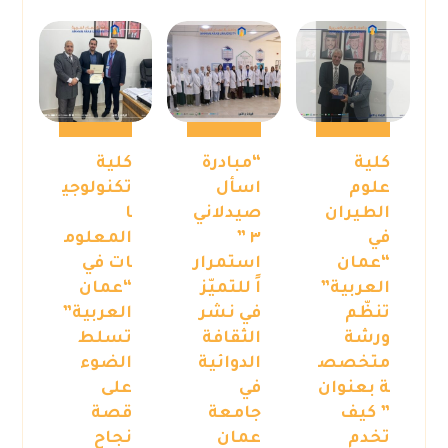
كلية
“مبادرة
كلية
علوم
اسأل
تكنولوجي
الطيران
صيدلاني
ا
في
٣ ”
المعلوم
“عمان
استمرار
ات في
العربية”
اً للتميّز
“عمان
تنظّم
في نشر
العربية”
ورشة
الثقافة
تسلط
متخصص
الدوائية
الضوء
ة بعنوان
في
على
” كيف
جامعة
قصة
تخدم
عمان
نجاح