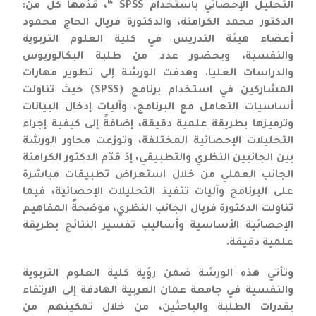
التحليل الإحصائي باستخدام SPSS “، قدّمها كل من:
الدكتور محمد الكرامنة، والدكتورة فريال الحاج محمود
أعضاء هيئة التدريس في كلية العلوم التربوية
والنفسية، وبحضور عدد من طلبة البكالوريوس
والدراسات العليا. وهدفت الورشة إلى تطوير مهارات
المشاركين في استخدام برنامج (SPSS) حيث تناولت
أساسيات التعامل مع البرنامج، وآليات إدخال البيانات
وترميزها بطريقة علمية دقيقة، إضافةً إلى كيفية إجراء
التحليلات الإحصائية المختلفة، وتوزعت محاور الورشة
بين الجانبين النظري والتطبيقي، إذ قدّم الدكتور الكرامنة
الجانب العملي من خلال استعراض تطبيقات مباشرة
على البرنامج وآليات تنفيذ التحليلات الإحصائية، فيما
تناولت الدكتورة فريال الجانب النظري، موضحةً المفاهيم
الإحصائية الأساسية وأساليب تفسير النتائج بطريقة
علمية دقيقة.
وتأتي هذه الورشة ضمن رؤية كلية العلوم التربوية
والنفسية في جامعة عمان العربية الهادفة إلى الارتقاء
بقدرات الطلبة والباحثين، من خلال تمكينهم من