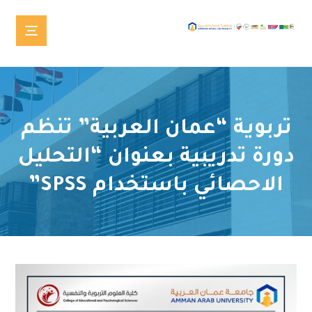
تربوية “عمان العربية” تنظم
دورة تدريبية بعنوان “التحليل
الاحصائي باستخدام SPSS”