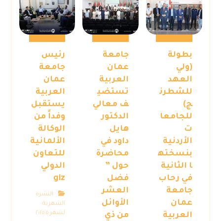
بطولة
جامعة
رئيس
(ولي
عمان
جامعة
العهد
العربية
عمان
للشطرن
تستضي
العربية
ج)
ف معالي
يستقبل
للجامعا
الدكتور
وفداً من
ت
هايل
الوكالة
الأردنية
داود في
الألمانية
بنسخته
محاضرة
للتعاون
ا الثانية
حول ”
الدولي
في رحاب
فضل
giz
جامعة
العشر
النشرة
عمان
الأوائل
الشهرية
لشهر ٥ ٢٠٢٥
العربية
من ذي