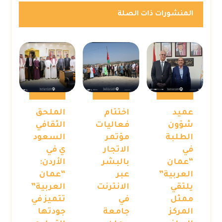
المنشورات ذات الصلة
عميد
اختتام
الملحق
شؤون
فعاليات
الثقافي
الطلبة
مؤتمر
السعود
في
الاتجار
ي في
“عمان
بالبشر
الأردن:
العربية”
عبر
“عمان
يلتقي
الانترنت
العربية”
ممثل
في
تتميز في
المركز
جامعة
جودتها