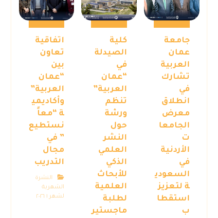
جامعة
كلية
اتفاقية
عمان
الصيدلة
تعاون
العربية
في
بين
تشارك
“عمان
“عمان
في
العربية”
العربية”
انطلاق
تنظم
وأكاديمي
معرض
ورشة
ة “معاً
الجامعا
حول
نستطيع
ت
النشر
” في
الأردنية
العلمي
مجال
في
الذكي
التدريب
السعودي
للأبحاث
النشرة
ة لتعزيز
العلمية
الشهرية
لشهر ١ ٢٠٢٦
استقطا
لطلبة
ب
ماجستير