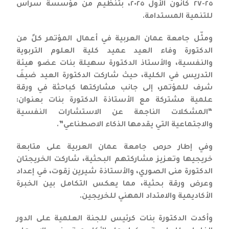
٢٥-٢٧ كانون الأول ٢٠٢٥، بتنظيم من مؤسسة سراس
للتنمية المستدامة.
ومثّل جامعة عمان العربية في أعمال المؤتمر كلً من
الدكتورة وفاء العيد عميد كلية العلوم التربوية
والنفسية، والأستاذ الدكتورة سهيلة بنات عضو هيئة
التدريس في الكلية، حيث شاركت الدكتورة العيد ضيفَ
شرف للمؤتمر، إلى جانب مشاركتها كباحثة في ورقة
علمية مشتركة مع الأستاذة الدكتورة بنات بعنوان:
“المشكلات الناجمة عن الاستشارات النفسية
والاجتماعية التي يقدمها الذكاء الاصطناعي”.
وفي إطار حرص جامعة عمان العربية على متابعة
خريجيها وتعزيز مشاركتهم البحثية، شاركت الخريجتان
الدكتورة منى الصوري، والأستاذة شيرين زقوت، في إعداد
وعرض ورقة بحثية، مما يعكس التكامل بين الخبرة
الأكاديمية والامتداد المهني للخريجين.
وأكدت الدكتورة بنات كرئيس للجنة العلمية على الدور