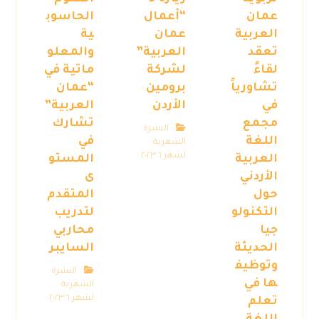
عمان
“أعمال
الحاسوب
العربية
عمان
ية
تعقد
العربية”
والمعلو
لقاءً
لشركة
ماتية في
تشاورياً
برومين
“عمان
في
الأردن
العربية”
مجمع
تشارك
النشرة
اللغة
في
الشهرية
لشهر ٦ ٢٠٢٣
العربية
المستو
الأردني
ى
حول
المتقدم
التكنولو
لتدريب
جيا
محاربي
الحديثة
السايبر
وتوظيف
النشرة
ها في
الشهرية
لشهر ٦ ٢٠٢٣
تعلم