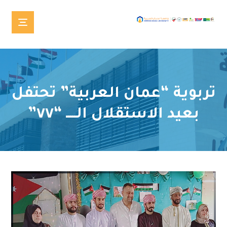
تربوية “عمان العربية” تحتفل
بعيد الاستقلال الـــــ “٧٧”