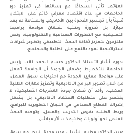
المؤتمر تأتي انسجامًا مع رسالتها في تعزيز دور
الجامعات في بناء اقتصاد معرفي قائم على الابتكار،
مُبيناً بأن تجسير الفجوة بين الأكاديميا والصناعة لم يعد
خيارًا، بل ضرورة وطنية لضمان مواءمة برامجنا
التعليمية مع التطورات الصناعية والتكنولوجية، ونحن
ملتزمون بتعزيز ثقافة البحث التطبيقي وتطوير شراكات
استراتيجية تعود بالنفع على الطلبة والمجتمع.
بدوره أشار الأستاذ الدكتور حسام الحمد نائب رئيس
الجامعة للتخطيط وضمان الجودة أن الجامعة تعمل
على مواءمة معايير الجودة مع احتياجات سوق العمل،
من خلال تطوير البرامج الأكاديمية وتعزيز مهارات الطلبة
العملية. وأكد أن ضمان جودة المخرجات التعليمية، لا
يقتصر على متطلبات الاعتماد الأكاديمي، بل يشمل
إشراك القطاع الصناعي في اللجان التطويرية للبرامج،
وربط الطلبة بفرص التدريب والعمل، وتوجيه البحث
العلمي نحو أولويات وطنية ذات أثر مباشر.
وبين الدكتور مطيع الشبلي مدير وحدة الربط مع سوق