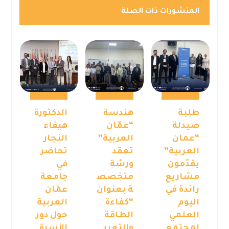
المنشورات ذات الصلة
طلبة
هندسة
الدكتورة
صيدلة
“عمّان
هيفاء
“عمان
العربية”
النجار
العربية”
تعقد
تحاضر
يقدّمون
ورشة
في
مشاريع
متخصص
جامعة
رائدة في
ة بعنوان
عمّان
اليوم
“كفاءة
العربية
العلمي
الطاقة
حول دور
لمجتمع
والتعري
الأسرة