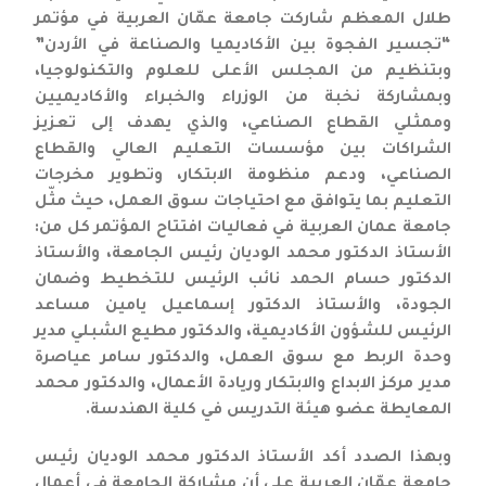
طلال المعظم شاركت جامعة عمّان العربية في مؤتمر
“تجسير الفجوة بين الأكاديميا والصناعة في الأردن”
وبتنظيم من المجلس الأعلى للعلوم والتكنولوجيا،
وبمشاركة نخبة من الوزراء والخبراء والأكاديميين
وممثلي القطاع الصناعي، والذي يهدف إلى تعزيز
الشراكات بين مؤسسات التعليم العالي والقطاع
الصناعي، ودعم منظومة الابتكار، وتطوير مخرجات
التعليم بما يتوافق مع احتياجات سوق العمل، حيث مثّل
جامعة عمان العربية في فعاليات افتتاح المؤتمر كل من:
الأستاذ الدكتور محمد الوديان رئيس الجامعة، والأستاذ
الدكتور حسام الحمد نائب الرئيس للتخطيط وضمان
الجودة، والأستاذ الدكتور إسماعيل يامين مساعد
الرئيس للشؤون الأكاديمية، والدكتور مطيع الشبلي مدير
وحدة الربط مع سوق العمل، والدكتور سامر عياصرة
مدير مركز الابداع والابتكار وريادة الأعمال، والدكتور محمد
المعايطة عضو هيئة التدريس في كلية الهندسة.
وبهذا الصدد أكد الأستاذ الدكتور محمد الوديان رئيس
جامعة عمّان العربية على أن مشاركة الجامعة في أعمال