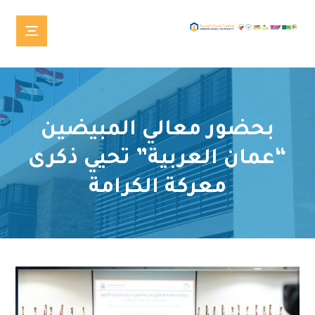
بحضور معالي المبيضين
“عمان العربية” تحيي ذكرى
معركة الكرامة