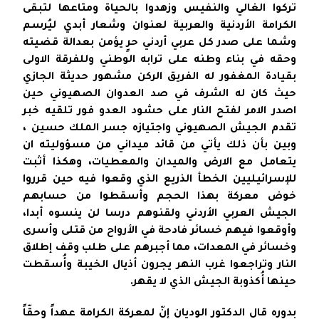
تركوا الغالي والنفيس وزهدوا بالحياة ومتاعها لتبقى
الكرامة الأردنية والعربية لعنوان وشعار أبدي ليُرسم
وشما على صدر كل عربي أردني حرٍ يؤمن بعدالة قضيته
وحقه في بناء وطنه على ترابه الوطني وللفرقة الاولى
بقيادة المغفور له الفريق الركن مشهور حديثة الجازي
حيث كان له الشرف في صد العدوان الصهيوني حين
اصدر الامر لفتح النار على حشود العدو فور تلقيه خبر
تقدم الجيش الصهيوني واجتيازه جسر الملك حسين ،
وبين بأن ذلك يأتي من قائد ميداني من مسؤوليته ان
يتعامل مع الارض والميدان والمعطيات، وهكذا أثبت
للإسرائيليين الخطأ الذريع الذي وقعوا فيه حين قرروا
خوض معركة بهذا الحجم وأسقطوا من حسابهم
الجيش العربي الأردني ولقنوهم درسا لن ينسوه أبدا،
وأوقعوا فيهم خسائر فادحة في الأرواح من قتلى وأسرى
وخسائر في المعدات، مما أجبرهم على طلب وقف إطلاق
النار وتراجعوا غرب النهر يجرون أذيال الخيبة وأُسقطت
حينها أُكذوبة الجيش الذي لا يقهر.
بدوره قال الدكتور الوديان إنّ لمعركة الكرامة عهداً وحقّاً