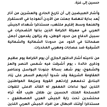
حسين إلى غزة.
وأشار المبيضين إلى أن تاريخ الحادي والعشرين من آذار
يُعد بداية لنهضة جعلت من الأردن أنموذجا في الاستقرار
والمنعة وسط إقليم ملتهب، مستذكرا شهداء الجيش
العربي في معركة الكرامة الذين بذلوا التضحيات في
سبيل الدفاع عن حدود الوطن، ولا يزالون يقدمون أجمل
صفحاتنا في الذود عن حدودنا الشمالية والشمالية
الشرقية ضد عصابات ومهربي المخدرات.
من ناحيته أشار الدكتور الجازي أن يوم الكرامة يوم عظيم
وذكرى خالدة ، يوم أشرقت فيه شمس النصر والعز
والشموخ، يوم شهد بسالة جنودنا البواسل وعناصر
المقاومة الشريفة وقد شدوا أياديهم السمر على زناد
البنادق تدفعهم إرادتهم القوية وعزيمة المواطنين
اللذين لبوا نداءات المغفور له القائد الاعلى للقوات
المسلحة الملك الحسين بن طلال طيب الله ثراه
محتشدين تحت راية الجيش العربي المصطفوي ،
مستذكرا أولئك الابطال من افراد الجيش العربي اللذين