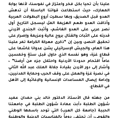
علينا بأن تحيا بكل فخر واعتزاز في نفوسنا، لأنها بوابة
المعارك، حيث استطاعت قواتنا الباسلة أن تدهش
العدو قبل الصديق، وبها سطرت أروع البطولات العربية
وأذاقت العدو طعم الهزيمة المرّ، ليسجل التاريخ أول
نصر عربي على العدو الغاشم، وأثبت الجندي الأردني
قدرته على الثبات والقتال بروح عالية وعزيمة وإصرار على
تحقيق النصر، وبين إن “ذكرى معركة الكرامة تمر علينا
هذا العام، والجيش الإسرائيلي يشن عدوانا غاشما على
قطاع غزة، وهو نفسه الذي حاول قبل ستةٍ وخمسين
عاماً اقتحام حدودنا الأردنية واحتلال جزء من أرضنا” ،
وأشار إلى دور الأردن بقيادة جلالة الملك عبد الله الثاني
في نصرة غزة والعمل على وقف الحرب وحماية المدنيين،
وإدامة إيصال المساعدات الإنسانية والإغاثية إلى الأهل
في القطاع.
من جهته قال الأستاذ الدكتور خالد بني حمدان عميد
شؤون الطلبة دأبت عمادة شؤون الطلبة في جامعتنا
الحببة (جامعة كل العرب) التي توحد باسمها الوطني
والقومي، أن تحتفي دوماً بالمناسبات الدينية والوطنية