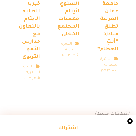
جامعة
السنوي
خيريا
عمان
لأيتام
للطلبة
العربية
جمعيات
الايتام
تطلق
المجتمع
بالتعاون
مبادرة
المحلي
مع
“أنتِ
مدارس
النشرة
العطاء”
النمو
الشهرية
شهر ٣ ٢٠٢٤
التربوي
النشرة
الشهرية
النشرة
شهر ٣ ٢٠٢٤
الشهرية
شهر ٣ ٢٠٢٤
التعليقات معطلة.
اشتراك