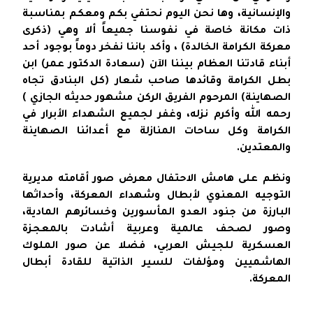
والإنسانية، وها نحن اليوم نحتفي بكم ومعكم بمناسبة
ذات مكانة خاصة في نفوسنا جميعاً ألا وهي (ذكرى
معركة الكرامة الخالدة) ، وأكد باننا نفخر دوماً بوجود أحد
أبناء قادتنا العظام بيننا الآن (سعادة الدكتور عمر) ابن
بطل الكرامة وقائدها صاحب شعار (كل البنادق تجاه
الصهاينة) المرحوم الفريق الركن مشهور حديثه الجازي )
رحمه الله وأكرم نزله، وغفر لجميع الشهداء الأبرار في
الكرامة وكل ساحات المنازلة مع أعدائنا الصهاينة
والمعتدين.
ونظم على هامش الاحتفال معرض صور أقامته مديرية
التوجيه المعنوي لأبطال وشهداء المعركة، وأحداثها
البارزة من جنود العدو المأسورين وخسائرهم المادية،
وصور لصحف عالمية وعربية أشادت بالمعجزة
العسكرية للجيش العربي، فضلا عن صور الملوك
الهاشميين ومؤلفات للسير الذاتية للقادة أبطال
المعركة.