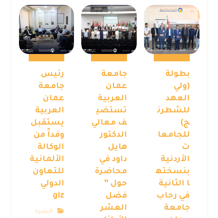
بطولة
جامعة
رئيس
(ولي
عمان
جامعة
العهد
العربية
عمان
للشطرن
تستضي
العربية
ج)
ف معالي
يستقبل
للجامعا
الدكتور
وفداً من
ت
هايل
الوكالة
الأردنية
داود في
الألمانية
بنسخته
محاضرة
للتعاون
ا الثانية
حول ”
الدولي
في رحاب
فضل
giz
جامعة
العشر
النشرة