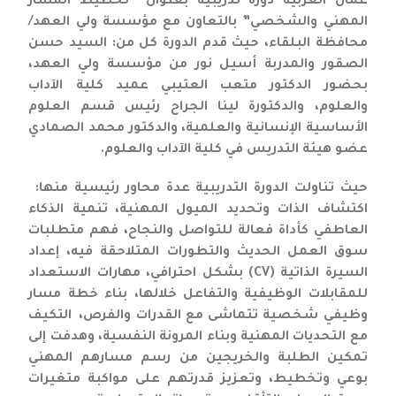
عمان العربية دورة تدريبية بعنوان “تخطيط المسار
المهني والشخصي” بالتعاون مع مؤسسة ولي العهد/
محافظة البلقاء، حيث قدم الدورة كل من: السيد حسن
الصقور والمدربة أسيل نور من مؤسسة ولي العهد،
بحضور الدكتور متعب العتيبي عميد كلية الآداب
والعلوم، والدكتورة لينا الجراح رئيس قسم العلوم
الأساسية الإنسانية والعلمية، والدكتور محمد الصمادي
عضو هيئة التدريس في كلية الآداب والعلوم.
حيث تناولت الدورة التدريبية عدة محاور رئيسية منها:
اكتشاف الذات وتحديد الميول المهنية، تنمية الذكاء
العاطفي كأداة فعالة للتواصل والنجاح، فهم متطلبات
سوق العمل الحديث والتطورات المتلاحقة فيه، إعداد
السيرة الذاتية (CV) بشكل احترافي، مهارات الاستعداد
للمقابلات الوظيفية والتفاعل خلالها، بناء خطة مسار
وظيفي شخصية تتماشى مع القدرات والفرص، التكيف
مع التحديات المهنية وبناء المرونة النفسية، وهدفت إلى
تمكين الطلبة والخريجين من رسم مسارهم المهني
بوعي وتخطيط، وتعزيز قدرتهم على مواكبة متغيرات