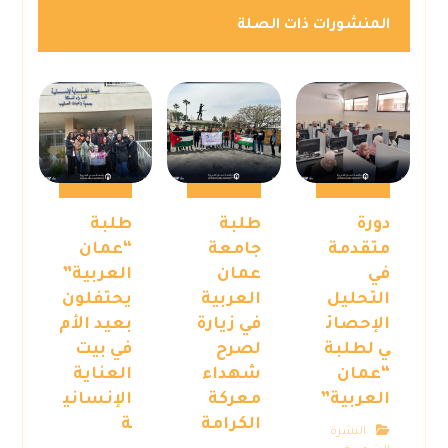
المنشورات ذات الصلة
دورة
طلبة
طلبة
متقدمة
جامعة
“عمان
في
عمان
العربية”
التحليل
العربية
يحتفلون
الإحصائ
في زيارة
بعيد الأم
ي لطلبة
لصرح
في بيت
“عمان
شهداء
العناية
العربية”
معركة
الإنساني
الكرامة
ة
النشرة