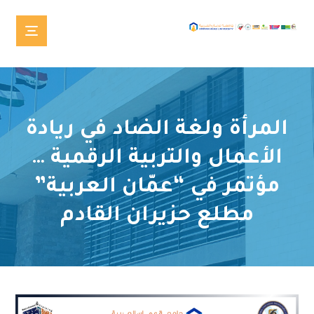
المرأة ولغة الضاد في ريادة
الأعمال والتربية الرقمية …
مؤتمر في “عمّان العربية”
مطلع حزيران القادم