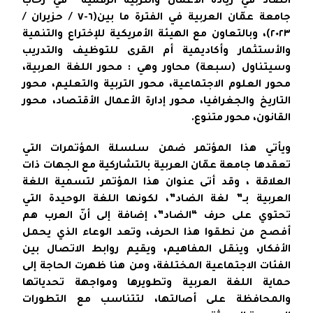
الضاد في ريادة الأعمال والتربية الرقمية” في رحاب
جامعة عمّان العربية في الفترة ما بين(٦-٧ / حزيران /
٢٠٢٣)، وبالتعاون مع الهيئة الأمريكية للإختراع والتنمية
والأستثمار وأكاديمية أم القرى للتوظيف والتدريب
وسيتناول (سبعة) محاور وهي : محور اللغة العربية،
محور العلوم الاجتماعية، محور التربية والتعليم، محور
التاريخ والجغرافيا، محور إدارة الأعمال الأقتصاد، محور
القانون، محور متنوع.
ويأتي هذا المؤتمر ضمن سلسلة المؤتمرات التي
تعقدها جامعة عمّان العربية بالتشاركية مع الجهات ذات
العلاقة ، وقد أتى عنوان هذا المؤتمر لتسمية اللغة
العربية بــ” لغة الضاد”، لكونها اللغة الوحيدة التي
تحتوي على حرف “الضاد”، إضافة إلى أنّ العرب هم
أفصح من نطقوا هذا الحرف، وتعد الوعاء الذي يحمل
الأفكار، وينقل المفاهيم، ويقيم روابط الاتصال بين
الفئات الاجتماعية المختلفة، ومن هنا ظهرت الحاجة إلى
حماية اللغة العربية وتطويرها ومواجهة تحدياتها
والمحافظة على أصالتها، لتتناسب مع التطورات