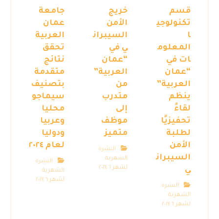
قسم
خريج
جامعة
تكنولوجي
الأمن
عمان
ا
السيبران
العربية
المعلوم
ي في
تحقق
ات في
“عمان
نتائج
“عمان
العربية”
متقدمة
العربية”
من
بتصنيف
ينظم
متدرب
سيماجو
لقاءً
إلى
محليا
تحفيزيًا
موظف
وعربيا
لطلبة
متميز
ودوليا
الأمن
لعام ٢٠٢٤
النشرة
السيبران
الشهرية
النشرة
لشهر ٦ ٢٠٢٤
ي
الشهرية
لشهر ٦ ٢٠٢٤
النشرة
الشهرية
لشهر ٦ ٢٠٢٤