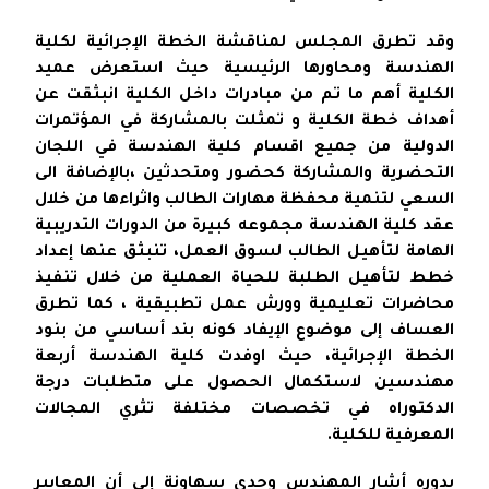
وقد تطرق المجلس لمناقشة الخطة الإجرائية لكلية
الهندسة ومحاورها الرئيسية حيث استعرض عميد
الكلية أهم ما تم من مبادرات داخل الكلية انبثقت عن
أهداف خطة الكلية و تمثلت بالمشاركة في المؤتمرات
الدولية من جميع اقسام كلية الهندسة في اللجان
التحضرية والمشاركة كحضور ومتحدثين ،بالإضافة الى
السعي لتنمية محفظة مهارات الطالب واثراءها من خلال
عقد كلية الهندسة مجموعه كبيرة من الدورات التدريبية
الهامة لتأهيل الطالب لسوق العمل، تنبثق عنها إعداد
خطط لتأهيل الطلبة للحياة العملية من خلال تنفيذ
محاضرات تعليمية وورش عمل تطبيقية ، كما تطرق
العساف إلى موضوع الإيفاد كونه بند أساسي من بنود
الخطة الإجرائية، حيث اوفدت كلية الهندسة أربعة
مهندسين لاستكمال الحصول على متطلبات درجة
الدكتوراه في تخصصات مختلفة تثري المجالات
المعرفية للكلية.
بدوره أشار المهندس وجدي سهاونة إلى أن المعايير