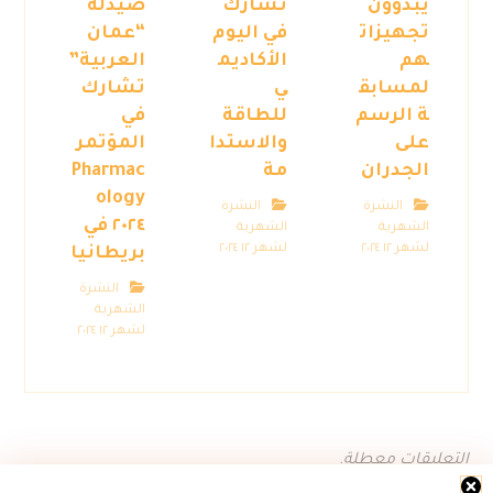
يبدؤون
تشارك
صيدلة
تجهيزات
في اليوم
“عمان
هم
الأكاديم
العربية”
لمسابق
ي
تشارك
ة الرسم
للطاقة
في
على
والاستدا
المؤتمر
الجدران
مة
Pharmac
ology
النشرة
النشرة
٢٠٢٤ في
الشهرية
الشهرية
لشهر ١٢ ٢٠٢٤
لشهر ١٢ ٢٠٢٤
بريطانيا
النشرة
الشهرية
لشهر ١٢ ٢٠٢٤
التعليقات معطلة.