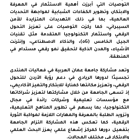
التوصيات التي أبرزت أهمية الاستثمار في المعرفة
والابتكار، وتطوير الكفاءات الشبابية لمواجهة التحديات
العالمية، بما في ذلك التهديدات المتزايدة للأمن
السيبراني، كما ركزت التوصيات على تعزيز التحول
الرقمي واستثمار التكنولوجيا المتقدمة مثل تقنيات
الجيل الخامس (٥G)، والذكاء الاصطناعي، وإنترنت
الأشياء، والمدن الذكية لتحقيق نمو رقمي مستدام في
المنطقة.
وتعد مشاركة جامعة عمان العربية في فعاليات المنتدى
تجسيدًا لدورها الريادي في دعم رؤية الأردن للتحول
الرقمي، وتعزيز مكانتها كمنارة للابتكار والتميز الأكاديمي،
إذ تسعى الجامعة من خلال مشاركتها لتعزيز شراكاتها
مع مؤسسات تعليمية وشركات رائدة في مجال
التكنولوجيا، بما يسهم في تطوير المناهج التعليمية،
وتزويد الطلبة بالمعرفة والمهارات اللازمة لمواكبة الثورة
الرقمية، كما تعكس هذه المشاركة التزام الجامعة
بتفعيل دورها كمركز إشعاع علمي يعزز البحث العلمي
والابتكار في مختلف المجالات.