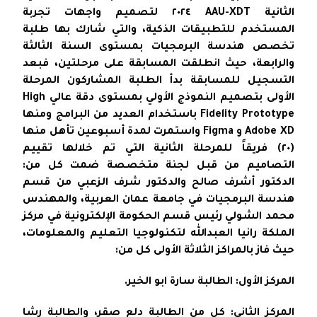
الثانية AAU-XDT ٢٠٢٤ لتصميم واجهات تجربة
المستخدم للتطبيقات الذكية، والتي شارك بها طلبة
تخصص هندسة البرمجيات بمستوى السنة الثالثة
والرابعة، حيث انطلقت المسابقة على مرحلتين، فبعد
التسجيل للمسابقة بدأ الطلبة المشاركون المرحلة
الأولى بتصميم النموذج الأولي بمستوى دقة عالي High
Fidelity Prototype باستخدام العديد من البرامج ومنها
Adobe XD و Figma واستمرت لمدة أسبوعين تأهل منها
(٢٠) فريقاً للمرحلة الثانية التي تم خلالها تقييم
التصاميم من قبل لجنة متخصصة ضمت كل من:
الدكتور أشرف صالح والدكتور شرف الزعبي من قسم
هندسة البرمجيات في جامعة عمان العربية، والمهندس
محمد الشولي رئيس قسم الحكومة الإلكترونية في مركز
الملكة رانيا العبدالله لتكنولوجيا التعليم والمعلومات،
حيث فاز بالمراكز الثلاثة الأولى كل من:
المركز الأول: الطالبة سارة ابو الخير.
المركز الثاني: كل من الطالبة دلع صقر، والطالبة رشا