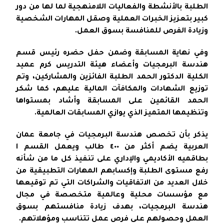
الطلبة بالأنشطة والفعاليات اللامنهجية لما لها من دور
كبير بتعزيز الخبرات العملية وصقل المهارات الشخصية
وزيادة الفرص للمنافسة بسوق العمل.
وفي نهاية المسابقة وضمن حفل حضره رئيس قسم
هندسة البرمجيات وأعضاء هيئة التدريس كرم عميد
الكلية الدكتور الحمد الطلبة الفائزين والمشاركين، وتم
توزيع الشهادات والمكافآت المالية عليهم، كما شكر
الحمد القائمين على المسابقة وأشاد بمستواها
وتنظيمها المتميز الذي يوازي المسابقات العالمية.
يذكر بأن تخصص هندسة البرمجيات في جامعة عمان
العربية يضم أكثر من ٤٠٠ طالب ويعمل القسم ا
بطاقميه الأكاديمي والإداري على تنفيذ كل ما من شأنه
رفع مستوى الطلبة وإكسابهم المهارات التطبيقية من
خلال العديد من الاتفاقيات والشراكات التي تم توقيعها
مع مؤسسات محلية وعالمية متخصصة في مجال
هندسة البرمجيات، بهدف زيادة منافستهم بسوق
العمل وحصولهم على فرص عمل تتناسب ومؤهلاتهم.