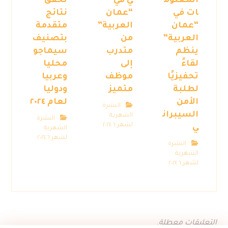
المعلوم
ي في
تحقق
ات في
“عمان
نتائج
“عمان
العربية”
متقدمة
العربية”
من
بتصنيف
ينظم
متدرب
سيماجو
لقاءً
إلى
محليا
تحفيزيًا
موظف
وعربيا
لطلبة
متميز
ودوليا
الأمن
لعام ٢٠٢٤
النشرة
السيبران
الشهرية
النشرة
لشهر ٦ ٢٠٢٤
ي
الشهرية
لشهر ٦ ٢٠٢٤
النشرة
الشهرية
لشهر ٦ ٢٠٢٤
التعليقات معطلة.