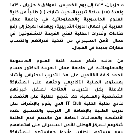
٥ حزيران، ٢٠٢٣ إلى يوم الخميس الموافق ٨ حزيران ، ٢٠٢٣
ولمدة (٢٥) ساعة تدريبية، حيث شارك (١١) طالباً من كلية
العلوم الحاسوبية والمعلوماتية في جامعة عمان
العربية في أعمال الدورة التدريبية، ويهدف المركز إلى رفع
كفاءات وقدرات الطلبة لفتح الفرصة للشغوفين في
مجال الأمن السيبراني من تنمية قدراتهم واكتساب
مهارات جديدة في المجال.
من جانبه شكر عميد كلية العلوم الحاسوبية
والمعلوماتية في جامعة عمان العربية الدكتور حسام
الحمد كافة القائمين على هذا التدريب الاحترافي وأشاد
بمستوى الطلبة الأكاديمي وحثهم على المشاركة
الفاعلة بكل التدريبات المتاحة لصقل خبراتهم
الشخصية والعلمية، كما شجع الطلبة على الانضمام
لنادي طلبة الكلية IT Club الذي يقوم بالإشراف على
تدريب الطلبة بالإضافة الى الترتيب والتنسيق لهذه
الأنشطة والفعاليات الهامة. من جانبهم قدم الطلبة
شكرهم للمركز الوطني للأمن السيبراني على اهتمامهم
برفع مستوى الطلاب وأبدوا حماستهم للمشاركة