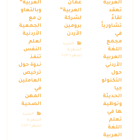
العربية
عمان
العربية”
تعقد
العربية”
وبالتعاو
لقاءً
لشركة
ن مع
تشاورياً
برومين
الجمعية
في
الأردن
الأردنية
مجمع
لعلم
النشرة
اللغة
النفس
الشهرية
لشهر ٦ ٢٠٢٣
العربية
تنفذ
الأردني
ندوة حول
حول
ترخيص
التكنولو
العاملين
جيا
في
الحديثة
المهن
وتوظيف
الصحية
ها في
النشرة
تعلم
الشهرية
لشهر ٦ ٢٠٢٣
اللغة
العربية