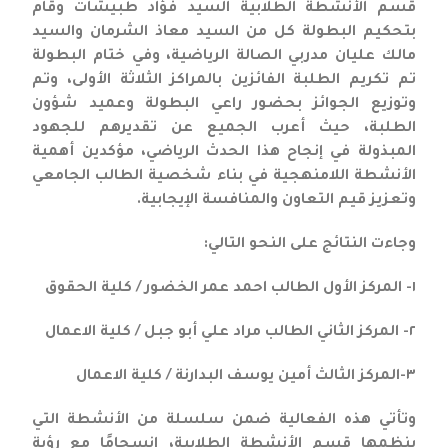
قسم الأنشطة الطلابية السيد فؤاد طبيشات وقام
بتحكيم البطولة كل من السيد معاذ الشرمان والسيد
مالك عليان مدربي الصالة الرياضية، وفي ختام البطولة
تم تكريم الطلبة الفائزين بالمراكز الثلاثة الأولى، وتم
وتوزيع الجوائز بحضور راعي البطولة وعميد شؤون
الطلبة، حيث أعرب الجميع عن تقديرهم للجهود
المبذولة في إنجاح هذا الحدث الرياضي، مؤكدين أهمية
الأنشطة اللامنهجية في بناء شخصية الطالب الجامعي
وتعزيز قيم التعاون والمنافسة الإيجابية.
وجاءت النتائج على النحو التالي:
١- المركز الأول الطالب احمد عمر الخضور / كلية الحقوق
٢- المركز الثاني الطالب مراد علي أبو جبل / كلية الاعمال
٣-المركز الثالث أمين يوسف البدارنة / كلية الاعمال
وتأتي هذه الفعالية ضمن سلسلة من الأنشطة التي
ينظمها قسم الأنشطة الطلابية، انسجامًا مع رؤية