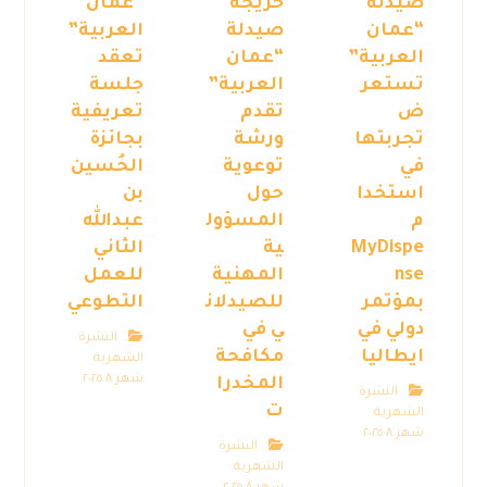
صيدلة
خريجة
“عمان
“عمان
صيدلة
العربية”
العربية”
“عمان
تعقد
تستعر
العربية”
جلسة
ض
تقدم
تعريفية
تجربتها
ورشة
بجائزة
في
توعوية
الحُسين
استخدا
حول
بن
م
المسؤول
عبدالله
MyDispe
ية
الثاني
nse
المهنية
للعمل
بمؤتمر
للصيدلان
التطوعي
دولي في
ي في
النشرة
ايطاليا
مكافحة
الشهرية
شهر ٨ ٢٠٢٥
المخدرا
النشرة
ت
الشهرية
شهر ٨ ٢٠٢٥
النشرة
الشهرية