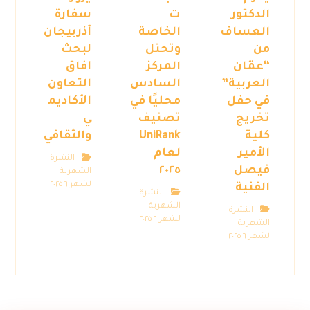
الدكتور
ت
سفارة
العساف
الخاصة
أذربيجان
من
وتحتل
لبحث
“عمّان
المركز
آفاق
العربية”
السادس
التعاون
في حفل
محليًا في
الأكاديم
تخريج
تصنيف
ي
كلية
UniRank
والثقافي
الأمير
لعام
النشرة
فيصل
٢٠٢٥
الشهرية
لشهر ٦ ٢٠٢٥
الفنية
النشرة
الشهرية
النشرة
لشهر ٦ ٢٠٢٥
الشهرية
لشهر ٦ ٢٠٢٥