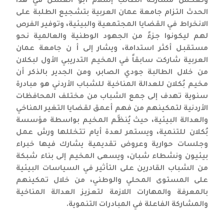
وتعكس مشاركة الطالب إسلام أبو العسل في هذا
الحدث التزام جامعة عمان العربية بتشجيع الطلبة على
الانخراط في القضايا المجتمعية والبيئية، وتوفير الفرص
لهم ليكونوا جزءً من الجهود الوطنية والعالمية نحو
مستقبل أكثر استدامة، ويشار إلى أ ن جامعة عمان
العربية شاركت سابقاً في المخيم التدريبي الأول لبكلان
من خلال الطالبة جودي الصابر، ومن الجدير بالذكر أن
مخيم بُكلان للعدالة المناخية للشباب الأردني هو مبادرة
سنوية تهدف إلى جمع الشباب من مختلف المحافظات
الأردنية لتمكينهم من فهم أعمق لقضايا التغير المناخي
والعدالة البيئية، حيث يُنظَّم المخيم بواسطة مؤسسة
بُكلان للتنمية، ويستمر لعدة أيام تتخللها ورش عمل
وجلسات حوارية وعروض تقديمية يشارك فيها خبراء
بيئيون ونشطاء شبان، ويسعى المخيم إلى بناء شبكة
من الشباب القادرين على التأثير في السياسات البيئية
على المستوى المحلي والوطني، من خلال تمكينهم
بالمعرفة والمهارات اللازمة لتعزيز العدالة المناخية
والمشاركة الفاعلة في المبادرات التنموية.