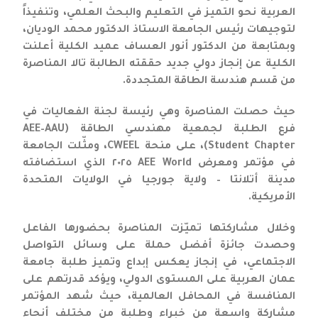
العربية نحو التميز في التعليم والبحث العلمي، وتنفيذاً
لتوجيهات رئيس الجامعة الاستاذ الدكتور محمد الوديان،
وبمتابعة من الدكتور أنور العساف عميد الكلية أعلنت
الكلية عن إنجاز دولي جديد حققته الطالبة تالا المناصرة
من قسم هندسة الطاقة المتجددة.
حيث حصلت المناصرة وهي رئيسة لجنة الفعاليات في
فرع الطلبة لجمعية مهندسي الطاقة (AEE–AAU
Student Chapter)، على منحة CWEEL، ومثّلت الجامعة
في مؤتمر ومعرض AEE World ٢٠٢٥ الذي استضافته
مدينة أتلانتا – ولاية جورجيا في الولايات المتحدة
الأمريكية.
وخلال مشاركتها تميّزت المناصرة بحضورها الفاعل
وحصدت جائزة أفضل حملة على وسائل التواصل
الاجتماعي، في إنجاز يعكس إبداع وتميز طلبة جامعة
عمان العربية على المستوى الدولي، ويؤكد قدرتهم على
المنافسة في المحافل العالمية، حيث شهد المؤتمر
مشاركة واسعة من خبراء وطلبة من مختلف أنحاء