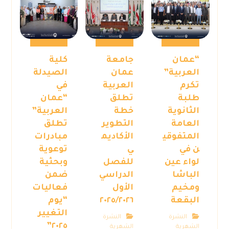
“عمان
جامعة
كلية
العربية”
عمان
الصيدلة
تكرم
العربية
في
طلبة
تطلق
“عمان
الثانوية
خطة
العربية”
العامة
التطوير
تطلق
المتفوقي
الأكاديم
مبادرات
ن في
ي
توعوية
لواء عين
للفصل
وبحثية
الباشا
الدراسي
ضمن
ومخيم
الأول
فعاليات
البقعة
٢٠٢٥/٢٠٢٦
“يوم
التغيير
النشرة
النشرة
٢٠٢٥”
الشهرية
الشهرية