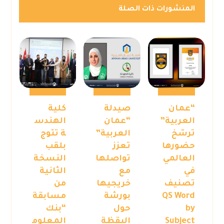
المنشورات ذات الصلة
“عمان
صيدلة
كلية
العربية”
“عمان
الهندس
ترسّخ
العربية”
ة تتوج
حضورها
تعزز
بلقب
العالمي
تواصلها
النسخة
في
مع
الثانية
تصنيف
خريجيها
من
QS Word
بورشة
مسابقة
by
حول
“بنك
Subject
اليقظة
المعلوم