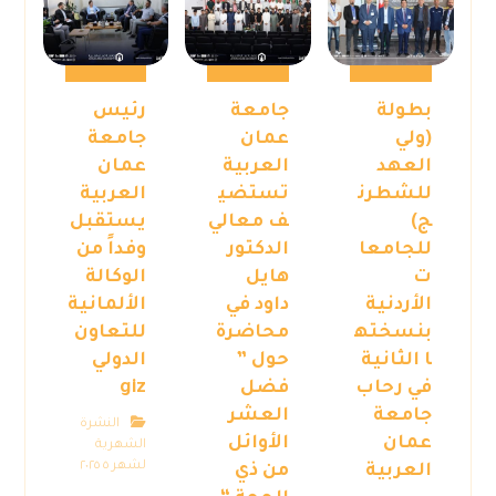
بطولة
جامعة
رئيس
(ولي
عمان
جامعة
العهد
العربية
عمان
للشطرن
تستضي
العربية
ج)
ف معالي
يستقبل
للجامعا
الدكتور
وفداً من
ت
هايل
الوكالة
الأردنية
داود في
الألمانية
بنسخته
محاضرة
للتعاون
ا الثانية
حول ”
الدولي
في رحاب
فضل
giz
جامعة
العشر
النشرة
عمان
الأوائل
الشهرية
لشهر ٥ ٢٠٢٥
العربية
من ذي